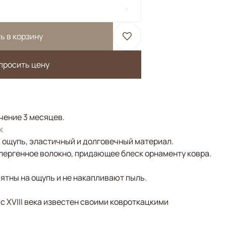
ь в корзину
просить цену
ечение 3 месяцев.
к
а ощупь, эластичный и долговечный материал.
лергенное волокно, придающее блеск орнаменту ковра.
ятны на ощупь и не накапливают пыль.
 с XVIII века известен своими ковроткацкими