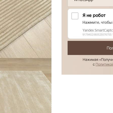
По
Нажимая «Получи
с
Политико