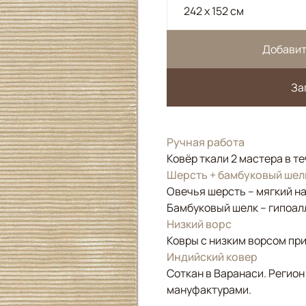
242 x 152 см
Добавит
За
Ручная работа
Ковёр ткали 2 мастера в т
Шерсть + бамбуковый шел
Овечья шерсть – мягкий н
Бамбуковый шелк – гипоал
Низкий ворс
Ковры с низким ворсом при
Индийский ковер
Соткан в Варанаси. Регион
мануфактурами.