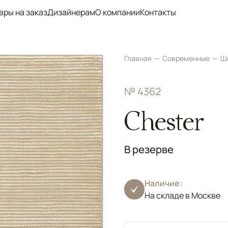
вры на заказ
Дизайнерам
О компании
Контакты
Главная
Современные
Ш
№ 4362
Chester
В резерве
Наличие:
На складе в Москве