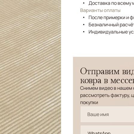
Доставка по всему 
Варианты оплаты
После примерки и 
Безналичный расчёт
Индивидуальные ус
Отправим вид
ковра в месс
Снимем видео в нашем 
рассмотреть фактуру, ц
покупки
WhatsApp