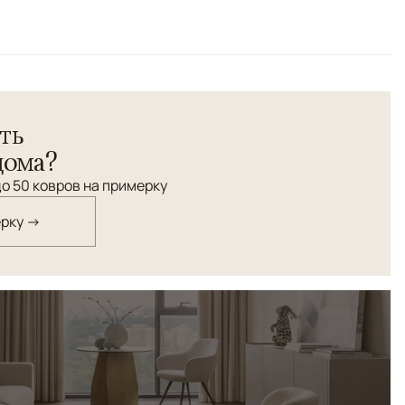
Бежевый
 узора
ть
дома?
о 50 ковров на примерку
ерку →