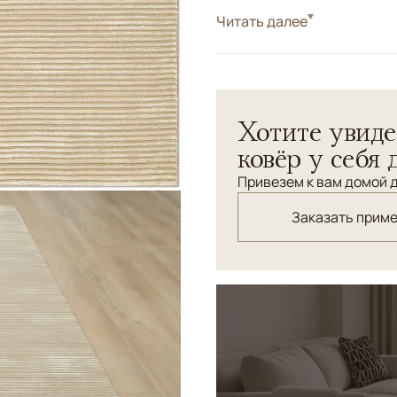
Стиль
Читать далее
Современные
Цвета
Белый/Сливочный, 
Узоры
Геометрический, Без
Хотите увиде
ковёр у себя 
Привезем к вам домой д
Заказать прим