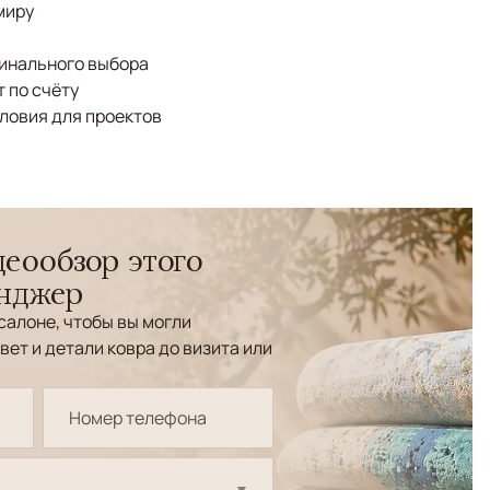
миру
финального выбора
 по счёту
ловия для проектов
еообзор этого
енджер
салоне, чтобы вы могли
вет и детали ковра до визита или