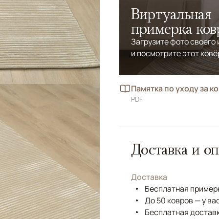
Виртуальная
примерка ков
Загрузите фото своего
и посмотрите этот ковё
Памятка по уходу за к
PDF
Доставка и оп
Доставка
Бесплатная примерк
До 50 ковров — у ва
Бесплатная доставк