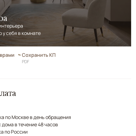
ра
 интерьера
р у себя в комнате
оврами
Сохранить КП
PDF
лата
а по Москве в день обращения
с дома в течение 48 часов
а по России