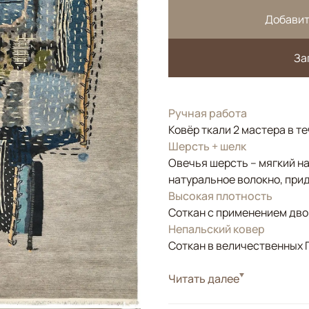
Добавит
За
Ручная работа
Ковёр ткали 2 мастера в т
Шерсть + шелк
Овечья шерсть – мягкий н
натуральное волокно, прид
Высокая плотность
Соткан с применением двой
Непальский ковер
Соткан в величественных 
Стиль
Читать далее
Современные
Цвета
Бежевый, Серый, Си