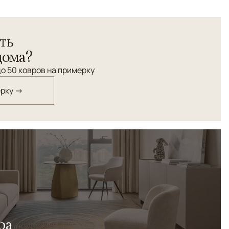
-Ice от всемирно известного Эрбиля Тезкана.
ть
о художника является вера в то, что красота есть во
"Я люблю то, что я делаю". Этот ковер излучает это
дома?
узоры и цвета, казалось бы, сшиты воедино, точно так
о 50 ковров на примерку
 дни сливаются воедино, создавая нашу жизнь. Ковер
евней технике узелкового плетения в высокогорьях
ерку →
шелка и шерсти наивысшего качества.
ра