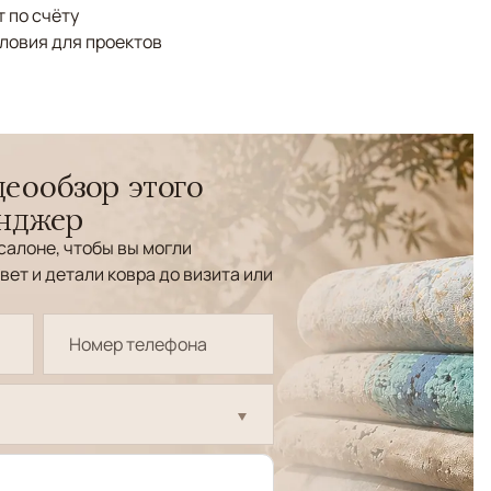
 по счёту
ловия для проектов
еообзор этого
енджер
салоне, чтобы вы могли
вет и детали ковра до визита или