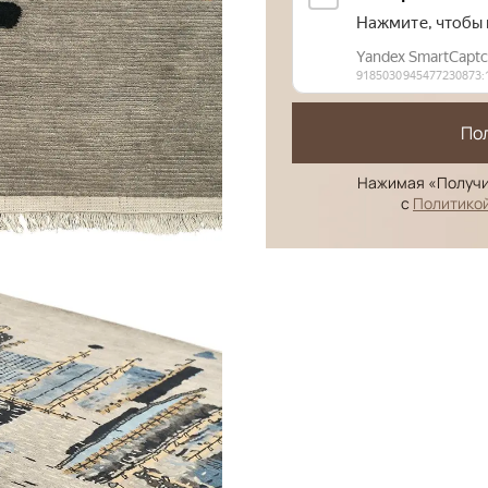
По
Нажимая «Получи
с
Политико