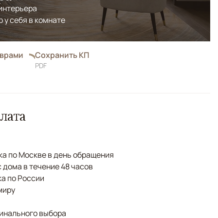
 интерьера
р у себя в комнате
оврами
Сохранить КП
PDF
лата
а по Москве в день обращения
с дома в течение 48 часов
а по России
миру
финального выбора