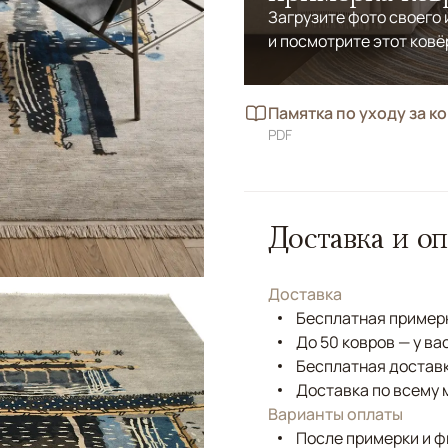
Загрузите фото своего
и посмотрите этот ковё
Памятка по уходу за к
PDF
Доставка и оп
Доставка
Бесплатная примерк
До 50 ковров — у ва
Бесплатная доставк
Доставка по всему 
Варианты оплаты
После примерки и 