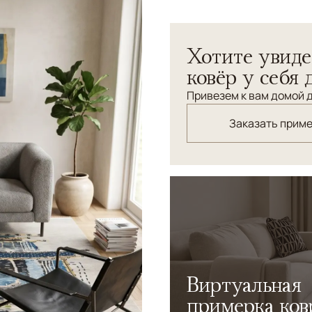
Узоры
Абстрактный
Ковер ручной работы Cheer
Хотите увиде
Постоянной темой для этог
всём и он часто говорит - 
ковёр у себя 
чувство. Переплетающиеся 
Привезем к вам домой д
же, как мгновения, часы и
соткан по трудоемкой и др
Заказать прим
Гималаев из натуральных 
Виртуальная
примерка ков