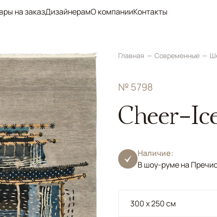
вры на заказ
Дизайнерам
О компании
Контакты
Главная
Современные
Ш
№ 5798
Cheer-Ic
Наличие:
В шоу-руме на Пречи
300 x 250 см