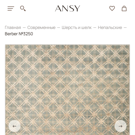
Главная
Современные
Шерсть и шелк
Непальские
Berber №3250
←
→