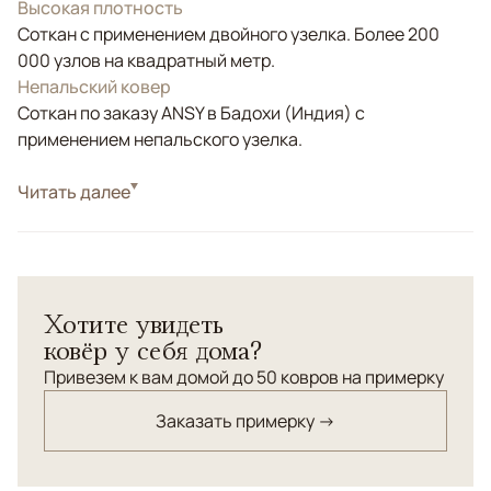
Высокая плотность
Соткан с применением двойного узелка. Более 200
000 узлов на квадратный метр.
Непальский ковер
Соткан по заказу ANSY в Бадохи (Индия) с
применением непальского узелка.
Стиль
Читать далее
Современные
Цвета
Золотой, Бирюзовый
Узоры
Геометрический
Изысканный геометрический орнамент из
Хотите увидеть
бамбукового шелка в тандеме со сдержанным
ковёр у себя дома?
нейтральным фоном.
Привезем к вам домой до 50 ковров на примерку
Заказать примерку →