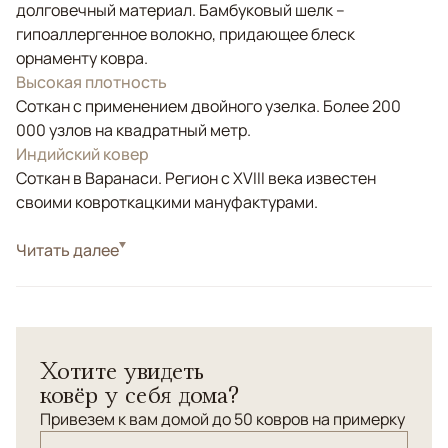
долговечный материал. Бамбуковый шелк –
гипоаллергенное волокно, придающее блеск
орнаменту ковра.
Высокая плотность
Соткан с применением двойного узелка. Более 200
000 узлов на квадратный метр.
Индийский ковер
Соткан в Варанаси. Регион с XVIII века известен
своими ковроткацкими мануфактурами.
Стиль
Читать далее
Классические
Цвета
Красный/Бордовый, Коричневый/Терракотовый
Узоры
Растительный
Ковер из коллекции "Авиньон", сотканный шерсти и
Хотите увидеть
шелка с использованием структурной стрижки ворса.
ковёр у себя дома?
Привезем к вам домой до 50 ковров на примерку