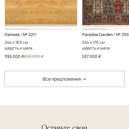
Damask / № 2211
Paradise Garden / № 255
244 x 169 см
244 x 176 см
шерсть и шелк
шерсть и шелк
395 000 ₽
608 000 ₽
537 000 ₽
Все предложения →
Оставьте свои