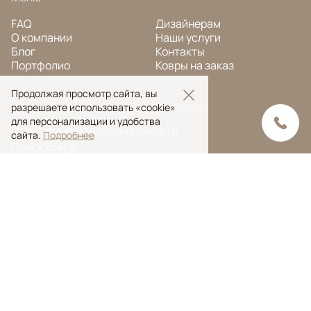
FAQ
Дизайнерам
О компании
Наши услуги
Блог
Контакты
Портфолио
Ковры на заказ
Продолжая просмотр сайта, вы
© Ansy Carpet Company 2005 — 2026
разрешаете использовать «cookie»
для персонализации и удобства
Политика конфиденциальности
сайта.
Подробнее
Поиск ковра
Поиск