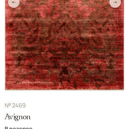
←
→
№ 2469
Avignon
В резерве