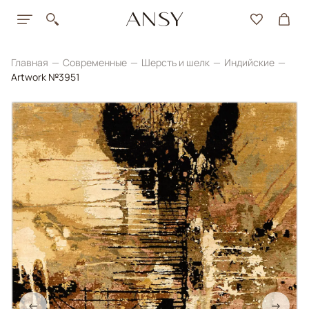
Главная
Современные
Шерсть и шелк
Индийские
Artwork №3951
←
→