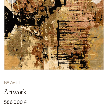
№ 3951
Artwork
586 000 ₽