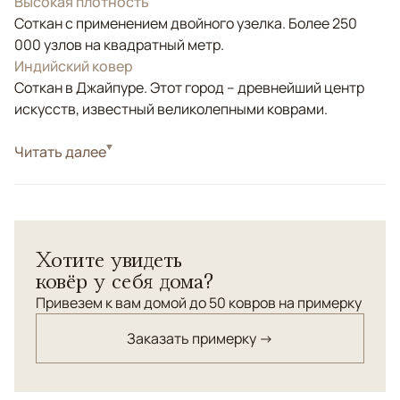
Высокая плотность
Соткан с применением двойного узелка. Более 250
000 узлов на квадратный метр.
Индийский ковер
Соткан в Джайпуре. Этот город – древнейший центр
искусств, известный великолепными коврами.
Стиль
Читать далее
Современные
Бежевый, Золотой, Коричневый/Терракотовый,
Цвета
Черный/Темносиний
Узоры
Абстрактный
Хотите увидеть
ковёр у себя дома?
Привезем к вам домой до 50 ковров на примерку
Заказать примерку →