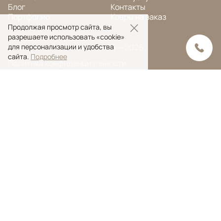
Блог
Контакты
Портфолио
Ковры на заказ
Продолжая просмотр сайта, вы
разрешаете использовать «cookie»
для персонализации и удобства
© Ansy Carpet Company 2005 — 2026
сайта.
Подробнее
Политика конфиденциальности
Поиск ковра
Поиск
Ansy Сarpet Сompany