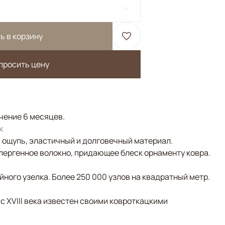
ь в корзину
просить цену
ечение 6 месяцев.
к
а ощупь, эластичный и долговечный материал.
лергенное волокно, придающее блеск орнаменту ковра.
ного узелка. Более 250 000 узлов на квадратный метр.
 с XVIII века известен своими ковроткацкими