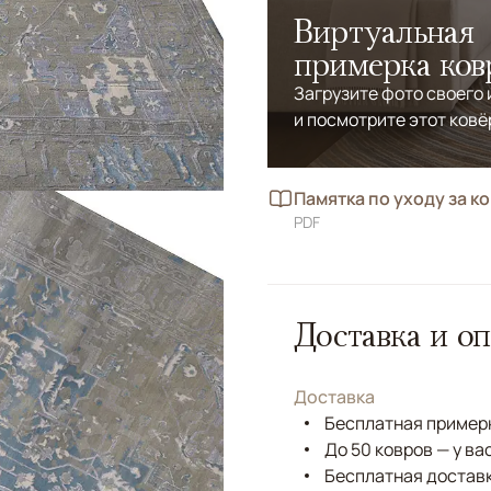
Виртуальная
примерка ков
Загрузите фото своего
и посмотрите этот ковё
Памятка по уходу за к
PDF
Доставка и оп
Доставка
Бесплатная примерк
До 50 ковров — у ва
Бесплатная доставк