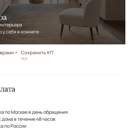
ра
 интерьера
р у себя в комнате
оврами
Сохранить КП
PDF
лата
а по Москве в день обращения
с дома в течение 48 часов
а по России