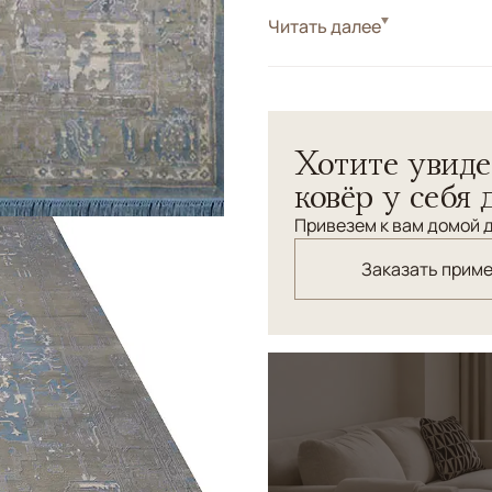
Стиль
Читать далее
Дизайнерские
Дизайнерский ковер "Артеф
шерсти и шелка.
Хотите увиде
ковёр у себя 
Привезем к вам домой д
Заказать прим