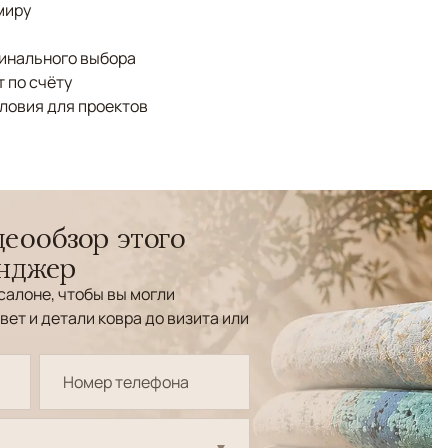
миру
финального выбора
 по счёту
ловия для проектов
еообзор этого
енджер
салоне, чтобы вы могли
вет и детали ковра до визита или