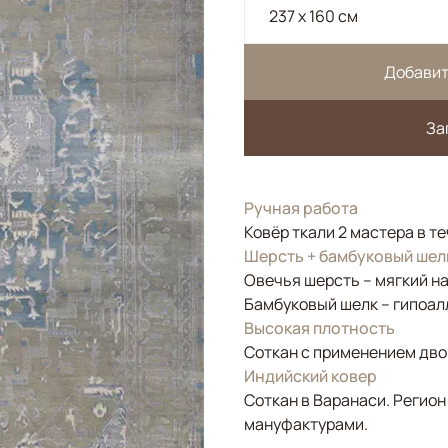
237 x 160 см
Добавит
За
Ручная работа
Ковёр ткали 2 мастера в т
Шерсть + бамбуковый шел
Овечья шерсть – мягкий н
Бамбуковый шелк – гипоал
Высокая плотность
Соткан с применением двой
Индийский ковер
Соткан в Варанаси. Регион
мануфактурами.