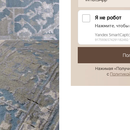
По
Нажимая «Получи
с
Политико