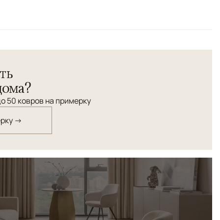
акт" выполнен в стиле стертого орнамента. Соткан из
ть
дома?
о 50 ковров на примерку
ерку →