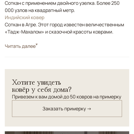
Соткан с применением двойного узелка. Более 250
000 узлов на квадратный метр.
Индийский ковер
Соткан в Агре. Этот город известен величественным
«Тадж-Махалом» и сказочной красоты коврами.
Стиль
Читать далее
Дизайнерские
Дизайнерский ковер соткан по заказу ANSY. Придание
необычной текстуры поверхности ковра происходила
в два этапа: на первом этапе произведена ручная
Хотите увидеть
рельефная разноуровневая стрижка шерстяного
ковёр у себя дома?
ворса относительно шелкового, в дальнейшем -
шерстяной ворс дополнительно затирался каменным
Привезем к вам домой до 50 ковров на примерку
ручным инструментом (для придания винтажного
Заказать примерку →
эффекта).