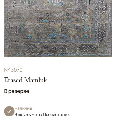
№ 3070
Erased Mamluk
В резерве
Наличие:
В шоу-руме на Пречистенке