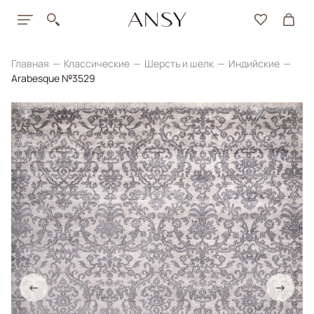
Главная
Классические
Шерсть и шелк
Индийские
Arabesque №3529
←
→