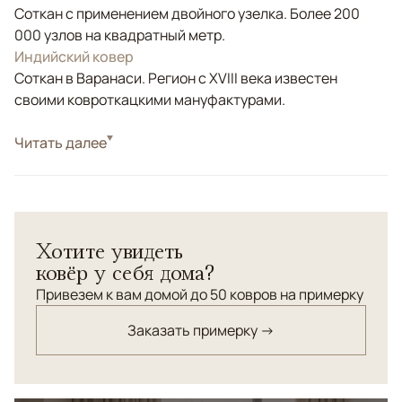
Соткан с применением двойного узелка. Более 200
000 узлов на квадратный метр.
Индийский ковер
Соткан в Варанаси. Регион с XVIII века известен
своими ковроткацкими мануфактурами.
Стиль
Читать далее
Классические
Цвета
Серый
Узоры
Растительный
Современный монохромный ковер ARABESQUE
Хотите увидеть
нейтральный по тону будет уместен практически в
ковёр у себя дома?
любом пространстве, где необходим комфорт и
приятные поверхности.
Привезем к вам домой до 50 ковров на примерку
Заказать примерку →