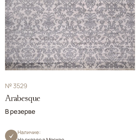
№ 3529
Arabesque
В резерве
Наличие:
На складе в Москве