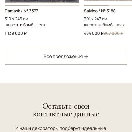
Damask / № 3377
Salvino / № 3188
310 x 245 см
301 x 247 см
шерсть и бамб. шелк
шерсть и бамб. шелк
1 139 000 ₽
484 000 ₽
967 000 ₽
Все предложения →
Оставьте свои
контактные данные
И наши декораторы подберут идеальные