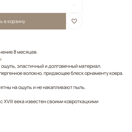
ь в корзину
ечение 8 месяцев.
к
а ощупь, эластичный и долговечный материал.
лергенное волокно, придающее блеск орнаменту ковра.
ятны на ощупь и не накапливают пыль.
 с XVIII века известен своими ковроткацкими
Серый