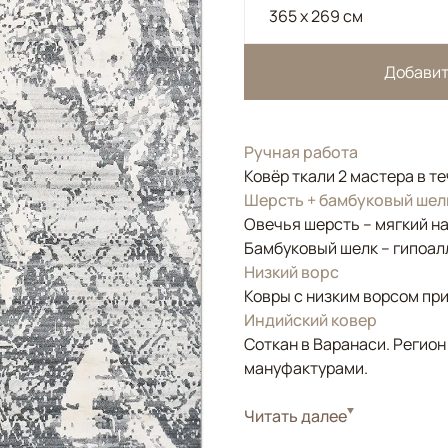
365 x 269 см
Добавит
Ручная работа
Ковёр ткали 2 мастера в т
Шерсть + бамбуковый шел
Овечья шерсть – мягкий н
Бамбуковый шелк – гипоал
Низкий ворс
Ковры с низким ворсом при
Индийский ковер
Соткан в Варанаси. Регион
мануфактурами.
Стиль
Читать далее
Современные
Цвета
Белый/Сливочный, 