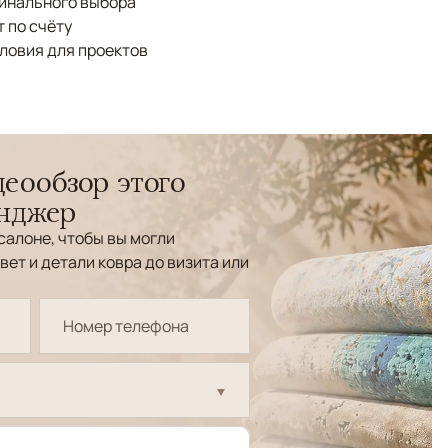
финального выбора
 по счёту
ловия для проектов
еообзор этого
енджер
салоне, чтобы вы могли
вет и детали ковра до визита или