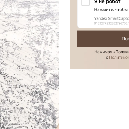
По
Нажимая «Получи
с
Политико