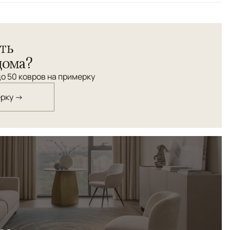
ть
дома?
о 50 ковров на примерку
ерку →