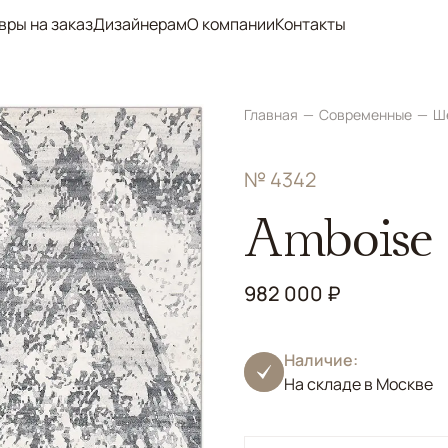
вры на заказ
Дизайнерам
О компании
Контакты
Главная
Современные
Ш
№ 4342
Amboise
982 000 ₽
Наличие:
На складе в Москве