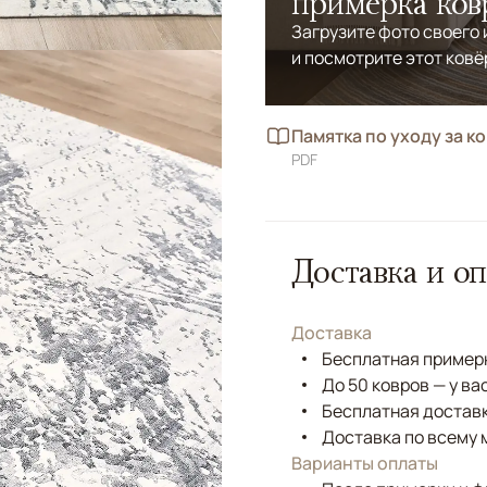
примерка ков
Загрузите фото своего
и посмотрите этот ковё
Памятка по уходу за к
PDF
Доставка и оп
Доставка
Бесплатная примерк
До 50 ковров — у ва
Бесплатная доставк
Доставка по всему 
Варианты оплаты