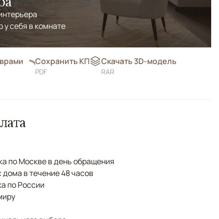
ра
 интерьера
р у себя в комнате
оврами
Сохранить КП
Скачать 3D-модель
PDF
RAR
лата
а по Москве в день обращения
с дома в течение 48 часов
а по России
миру