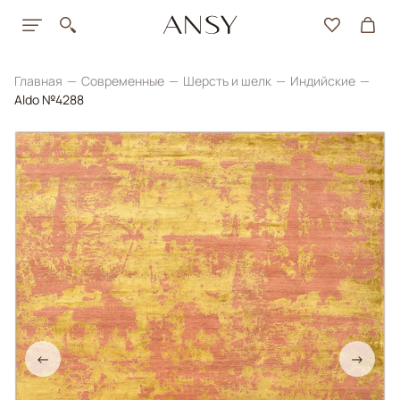
Главная
Современные
Шерсть и шелк
Индийские
Aldo №4288
←
→