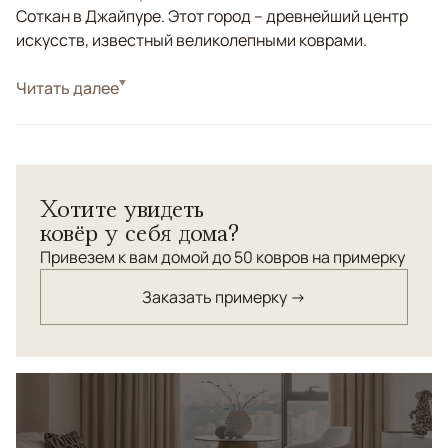
Соткан в Джайпуре. Этот город – древнейший центр
искусств, известный великолепными коврами.
Стиль
Читать далее
Современные
Цвета
Золотой, Розовый
Узоры
Абстрактный
Хотите увидеть
ковёр у себя дома?
Привезем к вам домой до 50 ковров на примерку
Заказать примерку →