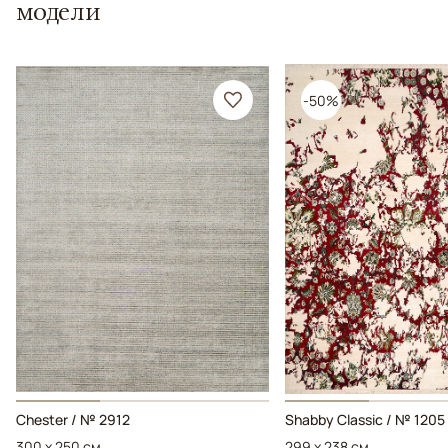
модели
-50%
Chester / № 2912
Shabby Classic / № 1205
300 x 250 см
299 x 238 см