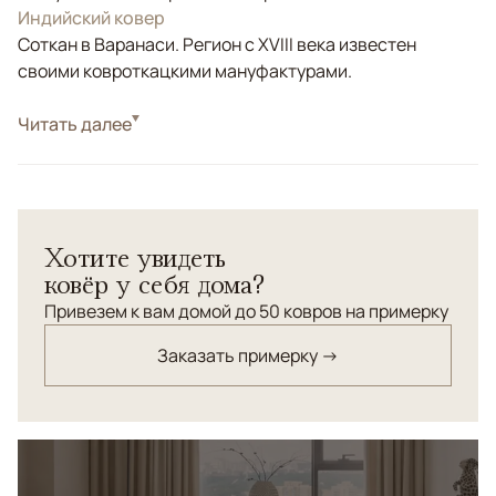
Индийский ковер
Соткан в Варанаси. Регион с XVIII века известен
своими ковроткацкими мануфактурами.
Стиль
Читать далее
Современные
Цвета
Золотой, Коричневый/Терракотовый
Узоры
Абстрактный
Хотите увидеть
ковёр у себя дома?
Привезем к вам домой до 50 ковров на примерку
Заказать примерку →