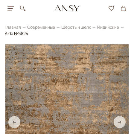
Главная
Современные
Шерсть и шелк
Индийские
Aldo №3824
←
→