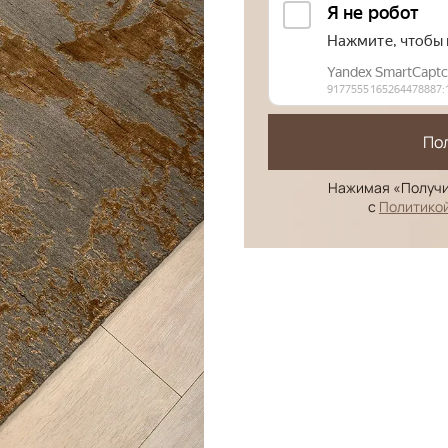
По
Нажимая «Получи
с
Политико