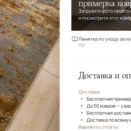
примерка ков
Загрузите фото своего
и посмотрите этот ковё
Памятка по уходу за к
PDF
Доставка и оп
Доставка
Бесплатная примерк
До 50 ковров — у ва
Бесплатная доставк
Доставка по всему 
Варианты оплаты