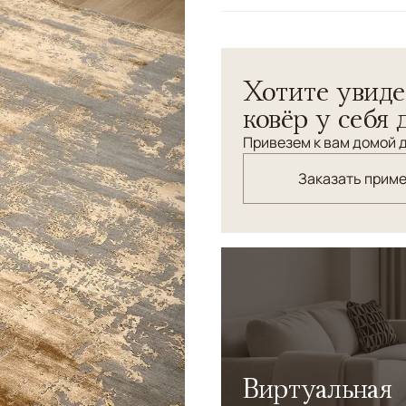
Цвета
Золотой, Серый
Узоры
Абстрактный
Ковер из коллекции ALDO,
Хотите увиде
теплые нотки в убранстве
атмосферу изысканности.
ковёр у себя 
Привезем к вам домой д
Заказать прим
Виртуальная