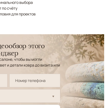
финального выбора
 по счёту
ловия для проектов
еообзор этого
енджер
салоне, чтобы вы могли
вет и детали ковра до визита или