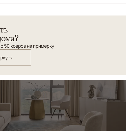
 со свойственной элегантной сдержанностью, добавит
ть
 и ощущение спокойствия и безмятежности, создаст
дома?
о 50 ковров на примерку
ерку →