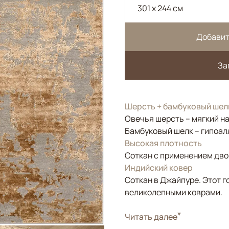
301 x 244 см
Добавит
За
Шерсть + бамбуковый шел
Овечья шерсть – мягкий н
Бамбуковый шелк – гипоал
Высокая плотность
Соткан с применением двой
Индийский ковер
Соткан в Джайпуре. Этот г
великолепными коврами.
Стиль
Читать далее
Современные