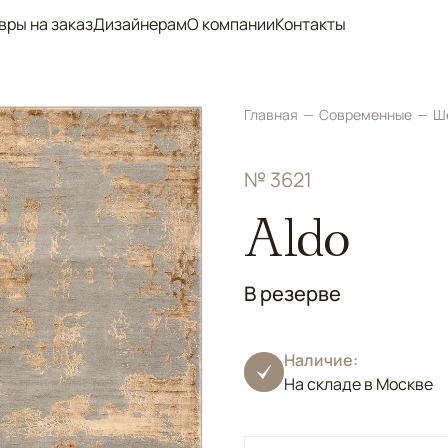
вры на заказ
Дизайнерам
О компании
Контакты
Главная
Современные
Ш
№ 3621
Aldo
В резерве
Наличие:
На складе в Москве