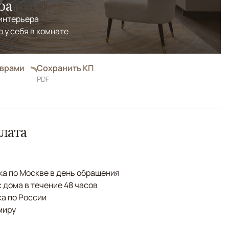
ра
 интерьера
р у себя в комнате
оврами
Сохранить КП
PDF
лата
а по Москве в день обращения
с дома в течение 48 часов
а по России
миру