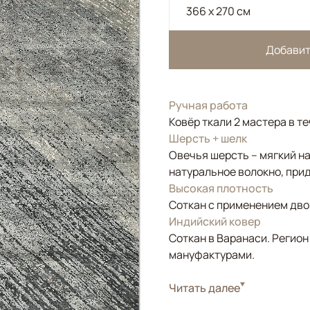
366 x 270 см
Добавит
Ручная работа
Ковёр ткали 2 мастера в те
Шерсть + шелк
Овечья шерсть – мягкий н
натуральное волокно, прид
Высокая плотность
Соткан с применением двой
Индийский ковер
Соткан в Варанаси. Регион
мануфактурами.
Стиль
Читать далее
Современные
Цвета
Голубой