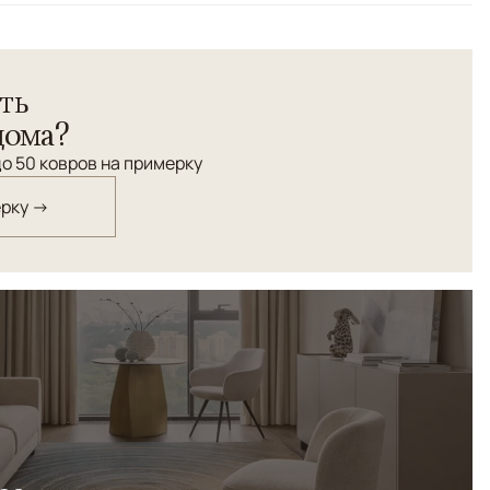
страктный
вров ALDO привлекает внимание безупречной
ть
ий и деликатным исполнением. Сдержанно и эффектно
дома?
о 50 ковров на примерку
ерку →