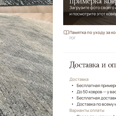
примерка ков
Загрузите фото своего
и посмотрите этот ковё
Памятка по уходу за к
PDF
Доставка и оп
Доставка
Бесплатная примерк
До 50 ковров — у ва
Бесплатная доставк
Доставка по всему 
Варианты оплаты