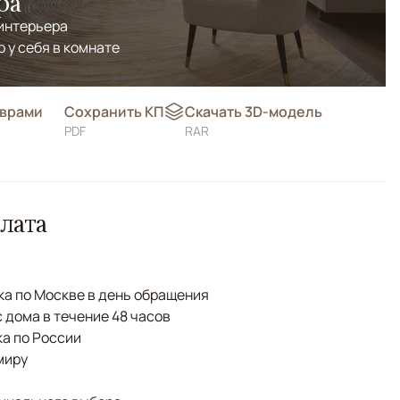
ра
 интерьера
р у себя в комнате
оврами
Сохранить КП
Скачать 3D-модель
PDF
RAR
лата
а по Москве в день обращения
с дома в течение 48 часов
а по России
миру