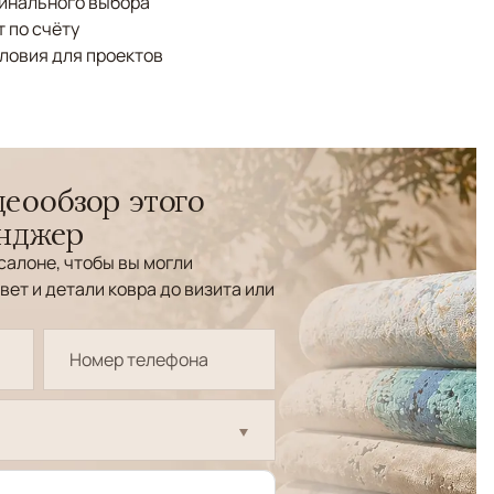
финального выбора
 по счёту
ловия для проектов
еообзор этого
енджер
салоне, чтобы вы могли
вет и детали ковра до визита или