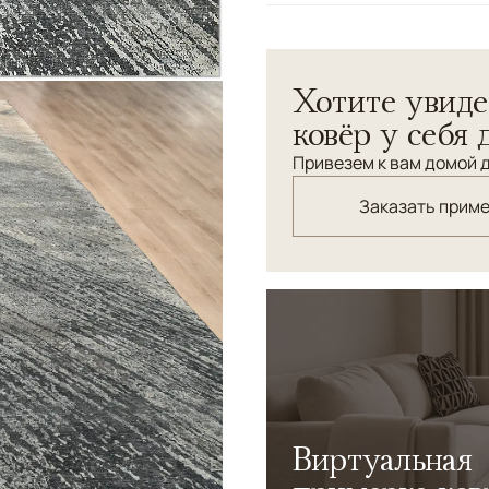
Узоры
Геометрический, Аб
Коллекция авангардных ко
Хотите увиде
простотой, четкостью лин
одновременно.
ковёр у себя 
Привезем к вам домой д
Заказать прим
Виртуальная