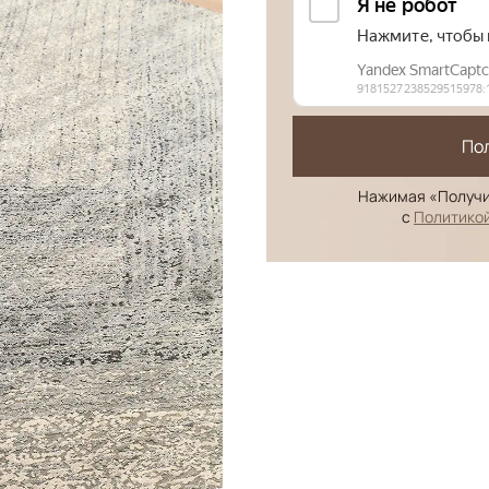
По
Нажимая «Получи
с
Политико