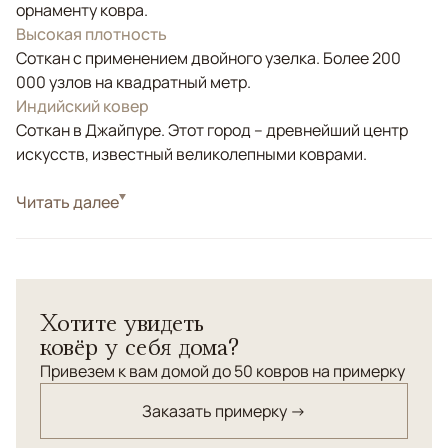
орнаменту ковра.
Высокая плотность
Соткан с применением двойного узелка. Более 200
000 узлов на квадратный метр.
Индийский ковер
Соткан в Джайпуре. Этот город – древнейший центр
искусств, известный великолепными коврами.
Стиль
Читать далее
Современные
Цвета
Бежевый, Серый, Коричневый/Терракотовый
Узоры
Абстрактный
Ковер Aldo привлекает внимание своим уникальным
Хотите увидеть
дизайном, который напоминает текстуру потертого
ковёр у себя дома?
дерева или камня с естественными слоями и
оттенками, создавая атмосферу благородного
Привезем к вам домой до 50 ковров на примерку
возраста и стиля. Цветовая гамма ковра включает в
Заказать примерку →
себя мягкие тона бежевого, серого и коричневого, что
придает ему универсальность и позволяет идеально