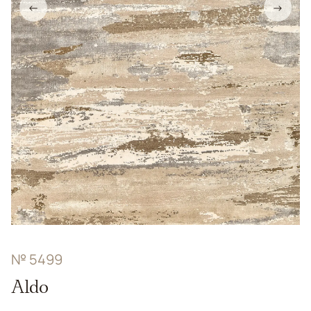
←
→
№ 5499
Aldo