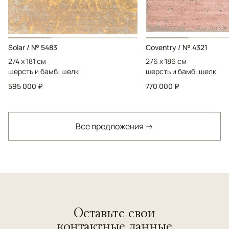
Solar / № 5483
Coventry / № 4321
274 x 181 см
276 x 186 см
шерсть и бамб. шелк
шерсть и бамб. шелк
595 000 ₽
770 000 ₽
Все предложения →
Оставьте свои
контактные данные