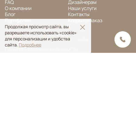
FAQ
Дизайнерам
О компании
Наши услуги
Блог
Контакты
Портфолио
Ковры на заказ
Продолжая просмотр сайта, вы
разрешаете использовать «cookie»
© Ansy Carpet Company 2005 — 2026
для персонализации и удобства
сайта.
Подробнее
Политика конфиденциальности
Поиск ковра
Поиск