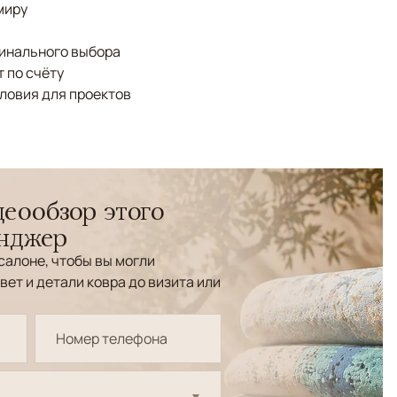
миру
финального выбора
 по счёту
ловия для проектов
еообзор этого
енджер
салоне, чтобы вы могли
вет и детали ковра до визита или