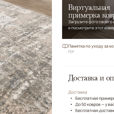
Виртуальная
примерка ков
Загрузите фото своего
и посмотрите этот ковё
Памятка по уходу за к
PDF
Доставка и оп
Доставка
Бесплатная примерк
До 50 ковров — у ва
Бесплатная доставк