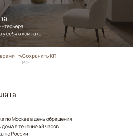
ра
 интерьера
р у себя в комнате
оврами
Сохранить КП
PDF
лата
а по Москве в день обращения
с дома в течение 48 часов
а по России