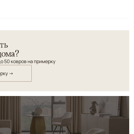
ть
дома?
о 50 ковров на примерку
ерку →