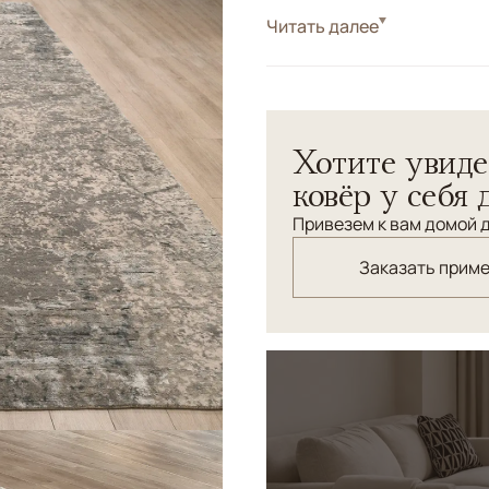
Стиль
Читать далее
Современные
Цвета
Бежевый, Серый
Узоры
Абстрактный
Хотите увиде
ковёр у себя 
Привезем к вам домой д
Заказать прим