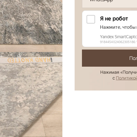
По
Нажимая «Получи
с
Политико