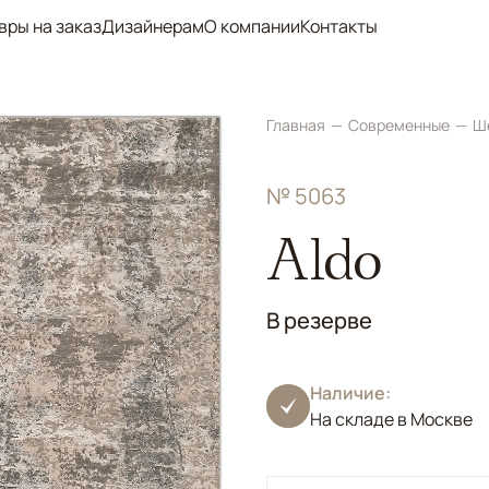
вры на заказ
Дизайнерам
О компании
Контакты
Главная
Современные
Ш
№ 5063
Aldo
В резерве
Наличие:
На складе в Москве