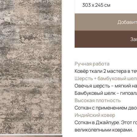
303 x 245 см
Добавит
За
Ручная работа
Ковёр ткали 2 мастера в т
Шерсть + бамбуковый шел
Овечья шерсть – мягкий н
Бамбуковый шелк – гипоал
Высокая плотность
Соткан с применением двой
Индийский ковер
Соткан в Джайпуре. Этот г
великолепными коврами.