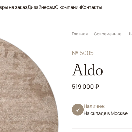
вры на заказ
Дизайнерам
О компании
Контакты
Главная
Современные
Ш
№ 5005
Aldo
519 000 ₽
Наличие:
На складе в Москве