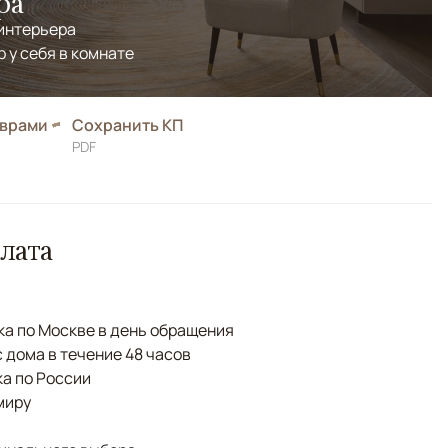
ра
 интерьера
р у себя в комнате
оврами
Сохранить КП
PDF
лата
а по Москве в день обращения
с дома в течение 48 часов
а по России
миру