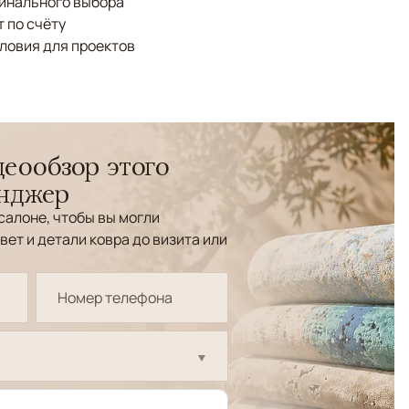
финального выбора
 по счёту
ловия для проектов
еообзор этого
енджер
салоне, чтобы вы могли
вет и детали ковра до визита или