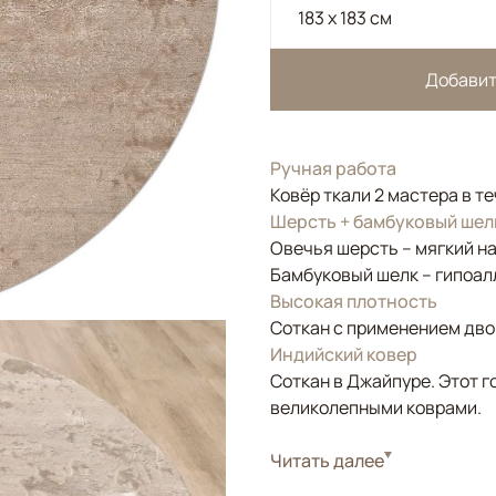
183 x 183 см
Добавит
Ручная работа
Ковёр ткали 2 мастера в т
Шерсть + бамбуковый шел
Овечья шерсть – мягкий н
Бамбуковый шелк – гипоал
Высокая плотность
Соткан с применением двой
Индийский ковер
Соткан в Джайпуре. Этот г
великолепными коврами.
Стиль
Читать далее
Современные
Цвета
Бежевый