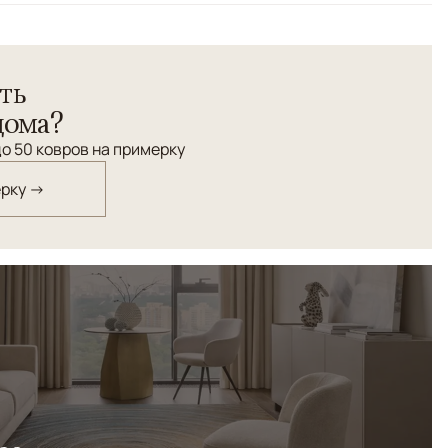
ть
дома?
о 50 ковров на примерку
ерку →