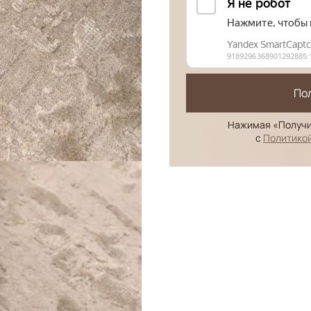
По
Нажимая «Получи
с
Политико