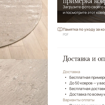
примерка ков
Загрузите фото своего
и посмотрите этот ковё
Памятка по уходу за к
PDF
Доставка и оп
Доставка
Бесплатная примерк
До 50 ковров — у ва
Бесплатная доставк
Доставка по всему 
Варианты оплаты