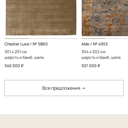
Chester Luxe / № 5860
Aldo / № 4953
301 x 201 см
304 x 202 см
шерсть и бамб. шелк
шерсть и бамб. шелк
545 000 ₽
921 000 ₽
Все предложения →