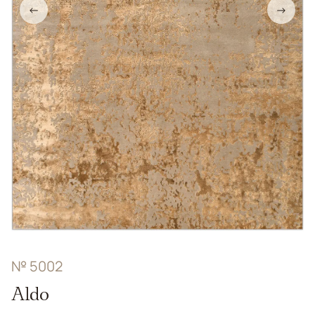
←
→
№ 5002
Aldo