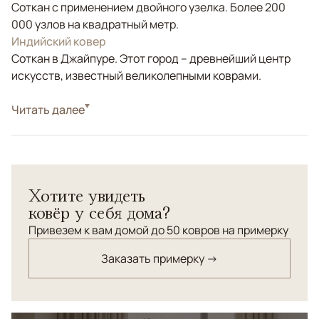
Соткан с применением двойного узелка. Более 200
000 узлов на квадратный метр.
Индийский ковер
Соткан в Джайпуре. Этот город – древнейший центр
искусств, известный великолепными коврами.
Стиль
Читать далее
Современные
Бежевый, Золотой, Серый, Коричневый/
Цвета
Терракотовый
Узоры
Абстрактный
Хотите увидеть
ковёр у себя дома?
Привезем к вам домой до 50 ковров на примерку
Заказать примерку →