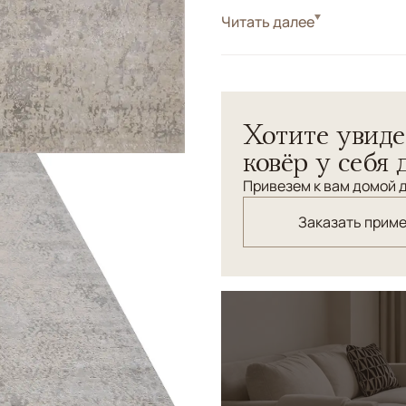
Стиль
Читать далее
Дизайнерские
Дизайнерский ковер из кол
шелка. Рельефный ворс - 
"объёмность" рисунку.
Хотите увиде
ковёр у себя 
Привезем к вам домой д
Заказать прим