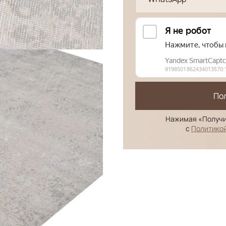
По
Нажимая «Получи
с
Политико