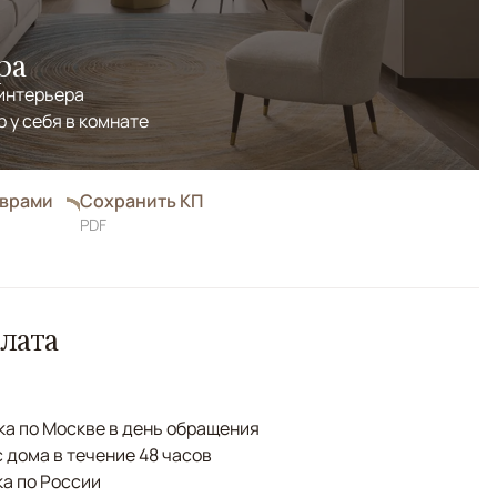
ра
 интерьера
р у себя в комнате
оврами
Сохранить КП
PDF
лата
а по Москве в день обращения
с дома в течение 48 часов
а по России