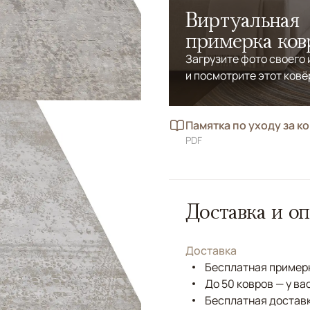
Виртуальная
примерка ков
Загрузите фото своего
и посмотрите этот ковё
Памятка по уходу за к
PDF
Доставка и оп
Доставка
Бесплатная примерк
До 50 ковров — у ва
Бесплатная доставк