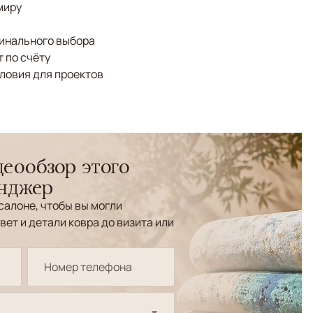
миру
финального выбора
 по счёту
ловия для проектов
еообзор этого
енджер
салоне, чтобы вы могли
вет и детали ковра до визита или