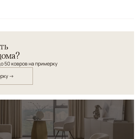
лекции "Альдо". Соткан из шерсти высокого качества и
особая ручная форма стрижки ворса, придающая
ть
дома?
о 50 ковров на примерку
ерку →