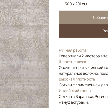
300 x 201 см
Добавит
За
Ручная работа
Ковёр ткали 2 мастера в т
Шерсть + шелк
Овечья шерсть – мягкий н
натуральное волокно, прид
Высокая плотность
Соткан с применением двой
Индийский ковер
Соткан в Варанаси. Регион
мануфактурами.