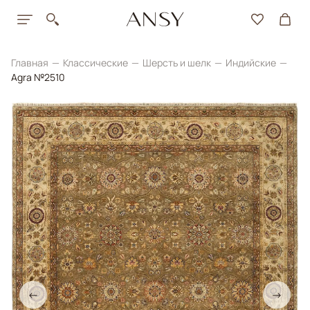
Главная
Классические
Шерсть и шелк
Индийские
Agra №2510
←
→