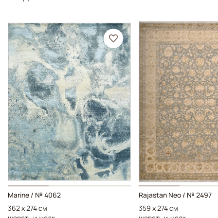
Marine / № 4062
Rajastan Neo / № 2497
362 x 274 см
359 x 274 см
шерсть и шелк
шерсть и шелк