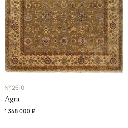
№ 2510
Agra
1 348 000 ₽