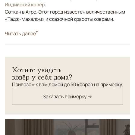
Индийский ковер
Соткан в Агре. Этот город известен величественным
«Тадж-Махалом» и сказочной красоты коврами.
Стиль
Читать далее
Классические
Цвета
Бежевый, Коричневый/Терракотовый
Узоры
Растительный
Шерстяной ковер с шелковыми вкраплениями "Агра".
Хотите увидеть
Классический растительный орнамент времён
ковёр у себя дома?
Великих Моголов в современном исполнении.
Привезем к вам домой до 50 ковров на примерку
Заказать примерку →