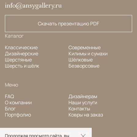
info@ansygallery.ru
Скачать презентацию PDF
Каталог
Классические
Современные
Дизайнерские
Килимы и сумахи
Шерстяные
Шёлковые
Шерсть и шёлк
Безворсовые
Меню
FAQ
Дизайнерам
О компании
Наши услуги
Блог
Контакты
Портфолио
Ковры на заказ
© Ansy Carpet Company 2005 — 2026
Продолжая просмотр сайта, вы