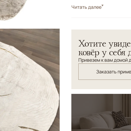
Стиль
Читать далее
Современные
Цвета
Бежевый
Узоры
Абстрактный
Хотите увиде
ковёр у себя 
Привезем к вам домой д
Заказать прим