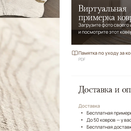
Виртуальная
примерка ков
Загрузите фото своего
и посмотрите этот ковё
Памятка по уходу за к
PDF
Доставка и оп
Доставка
Бесплатная примерк
До 50 ковров — у ва
Бесплатная доставк