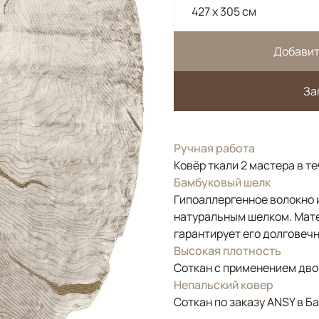
427 x 305 см
Добавит
За
Ручная работа
Ковёр ткали 2 мастера в т
Бамбуковый шелк
Гипоаллергенное волокно и
натуральным шелком. Мате
гарантирует его долговечн
Высокая плотность
Соткан с применением двой
Непальский ковер
Соткан по заказу ANSY в Б