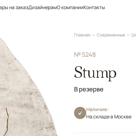
вры на заказ
Дизайнерам
О компании
Контакты
Главная
Современные
Ш
№ 5248
Stump
В резерве
Наличие:
На складе в Москве