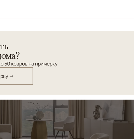
ть
дома?
о 50 ковров на примерку
ерку →