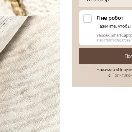
По
Нажимая «Получи
с
Политико