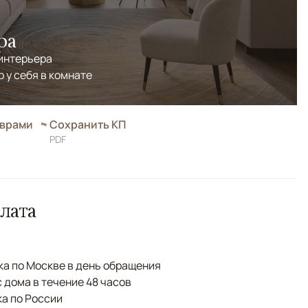
ра
 интерьера
р у себя в комнате
оврами
Сохранить КП
PDF
лата
а по Москве в день обращения
с дома в течение 48 часов
а по России