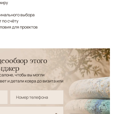
миру
финального выбора
 по счёту
ловия для проектов
еообзор этого
енджер
салоне, чтобы вы могли
вет и детали ковра до визита или