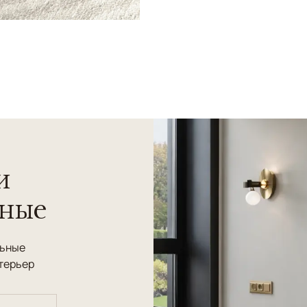
и
нные
льные
терьер