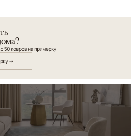
льтиколор
ть
дома?
о 50 ковров на примерку
ерку →