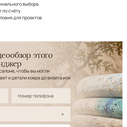
финального выбора
 по счёту
ловия для проектов
еообзор этого
енджер
салоне, чтобы вы могли
вет и детали ковра до визита или