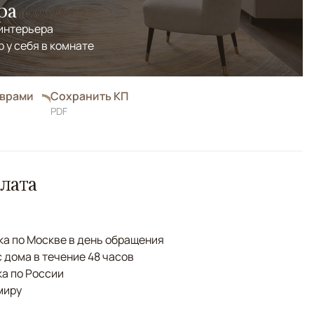
ра
 интерьера
р у себя в комнате
оврами
Сохранить КП
PDF
лата
а по Москве в день обращения
с дома в течение 48 часов
а по России
миру