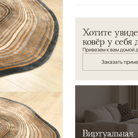
Цвета
Золотой, Серый, Му
Узоры
Абстрактный
Хотите увиде
ковёр у себя 
Привезем к вам домой д
Заказать прим
Виртуальная