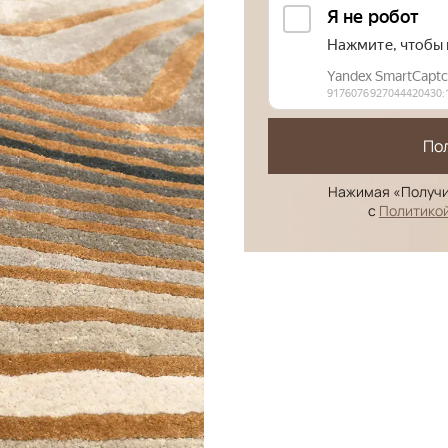
По
Нажимая «Получи
с
Политико