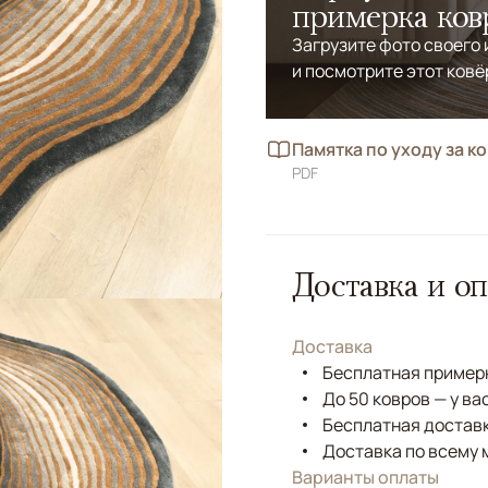
примерка ков
Загрузите фото своего
и посмотрите этот ковё
Памятка по уходу за к
PDF
Доставка и оп
Доставка
Бесплатная примерк
До 50 ковров — у ва
Бесплатная доставк
Доставка по всему 
Варианты оплаты