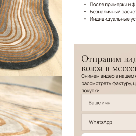
После примерки и 
Безналичный расчёт
Индивидуальные ус
Отправим вид
ковра в месс
Снимем видео в нашем 
рассмотреть фактуру, ц
покупки
WhatsApp