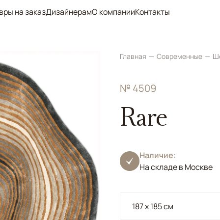
вры на заказ
Дизайнерам
О компании
Контакты
Главная
Современные
Ш
№ 4509
Rare
Наличие:
На складе в Москве
187 x 185 см