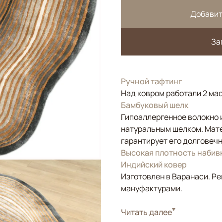
Добавит
За
Ручной тафтинг
Над ковром работали 2 мас
Бамбуковый шелк
Гипоаллергенное волокно и
натуральным шелком. Мате
гарантирует его долговечн
Высокая плотность набив
Индийский ковер
Изготовлен в Варанаси. Ре
мануфактурами.
Стиль
Читать далее
Современные