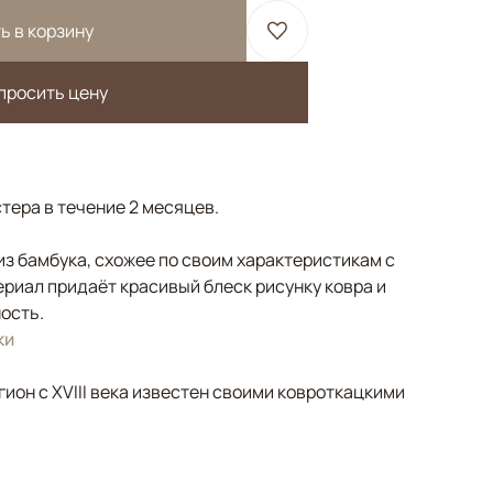
ь в корзину
просить цену
тера в течение 2 месяцев.
з бамбука, схожее по своим характеристикам с
риал придаёт красивый блеск рисунку ковра и
ость.
ки
гион с XVIII века известен своими ковроткацкими