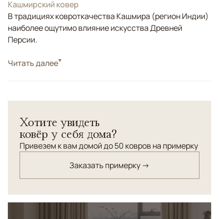
Кашмирский ковер
В традициях ковроткачества Кашмира (регион Индии)
наиболее ощутимо влияние искусства Древней
Персии.
Стиль
Читать далее
Классические
Цвета
Золотой, Красный/Бордовый
Узоры
Растительный
Современная интерпретация орнамента "Савонери".
Хотите увидеть
ковёр у себя дома?
Привезем к вам домой до 50 ковров на примерку
Заказать примерку →