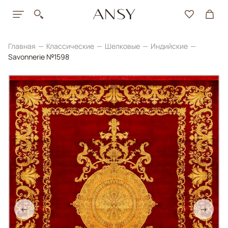
Главная
Классические
Шелковые
Индийские
Savonnerie №1598
←
→