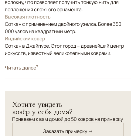
волокну, что позволяет получить тонкую нить для
воплощения сложного орнамента.
Высокая плотность
Соткан с применением двойного узелка. Более 350
000 узлов на квадратный метр.
Индийский ковер
Соткан в Джайпуре. Этот город – древнейший центр
искусств, известный великолепными коврами.
Стиль
Читать далее
Классические
Цвета
Белый/Сливочный, Бежевый, Золотой
Узоры
Растительный
Ковер ручной работы соткан из натурального шёлка на
Хотите увидеть
хлопковой уточной основе. Классический орнамент
ковёр у себя дома?
"Раджастан" без центрального медальона.
Привезем к вам домой до 50 ковров на примерку
Заказать примерку →