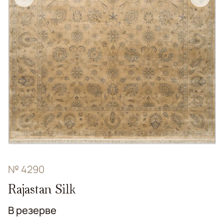
№ 4290
Rajastan Silk
В резерве