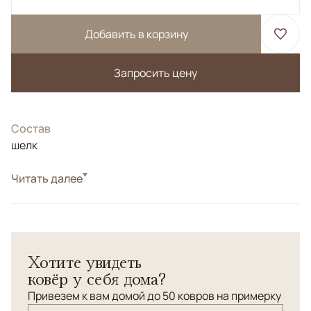
Добавить в корзину
Запросить цену
Состав
шелк
Читать далее
Соткан по нашему заказу в одной из лучших
мануфактур Кашмира.</br> 100% шелк. Натуральные
красители.</br> Высочайшая узелковая плотность.
Хотите увидеть
ковёр у себя дома?
Привезем к вам домой до 50 ковров на примерку