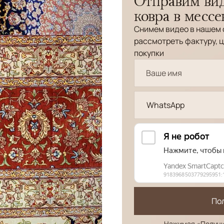
Отправим вид
ковра в месс
Снимем видео в нашем 
рассмотреть фактуру, ц
покупки
WhatsApp
По
Нажимая «Получи