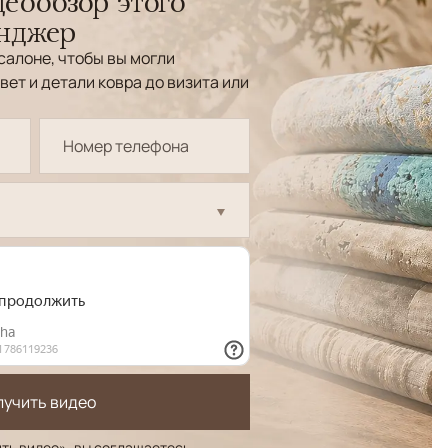
еообзор этого
енджер
салоне, чтобы вы могли
вет и детали ковра до визита или
лучить видео
ть видео», вы соглашаетесь