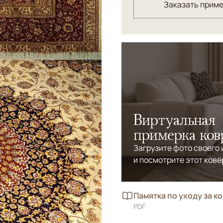
Заказать прим
Виртуальная
примерка ков
Загрузите фото своего
и посмотрите этот ковё
Памятка по уходу за к
PDF