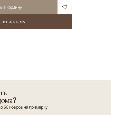
ь в корзину
просить цену
0% шелк. Авторская работа. Высочайшая узелковая
ть
дома?
о 50 ковров на примерку