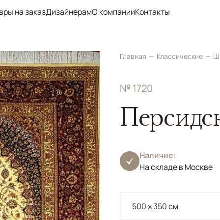
вры на заказ
Дизайнерам
О компании
Контакты
Главная
Классические
Ш
№ 1720
Персидс
Наличие:
На складе в Москве
500 x 350 см