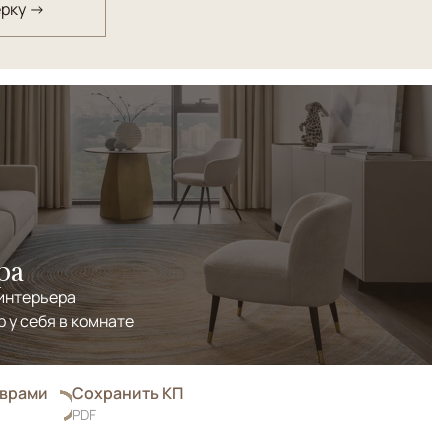
ерку →
ра
 интерьера
р у себя в комнате
оврами
Сохранить КП
PDF