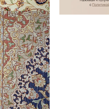
с
Политико