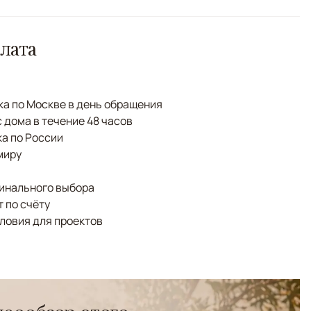
лата
а по Москве в день обращения
с дома в течение 48 часов
а по России
миру
финального выбора
 по счёту
ловия для проектов