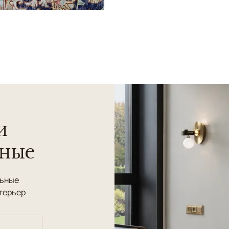
и
нные
льные
терьер