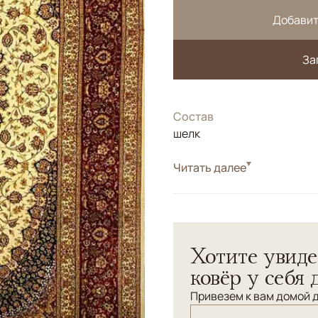
Добавит
За
Состав
шелк
Стиль
Читать далее
Классические
Иран. Провинция "Кум". 10
плотность.
Хотите увиде
ковёр у себя 
Привезем к вам домой д