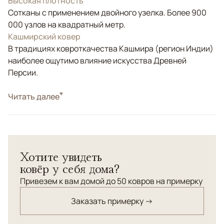
Высокая плотность
Сотканы с применением двойного узелка. Более 900
000 узлов на квадратный метр.
Кашмирский ковер
В традициях ковроткачества Кашмира (регион Индии)
наиболее ощутимо влияние искусства Древней
Персии.
Стиль
Читать далее
Классические
Цвета
Белый/Сливочный, Оливковый
Узоры
Растительный
Парные кашмирские ковры, сотканые из натурального
Хотите увидеть
высококачественного шелка - отличный вариант для
ковёр у себя дома?
спальни.
Привезем к вам домой до 50 ковров на примерку
Заказать примерку →