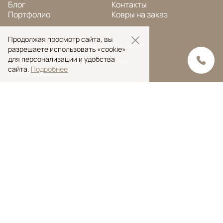
Блог
Контакты
Портфолио
Ковры на заказ
Продолжая просмотр сайта, вы
© Ansy Carpet Company 2005 — 2026
разрешаете использовать «cookie»
для персонализации и удобства
Политика конфиденциальности
сайта.
Подробнее
Поиск ковра
Поиск
Ansy Сarpet Сompany