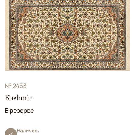
№ 2453
Kashmir
В резерве
Наличие: