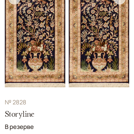
№ 2828
Storyline
В резерве