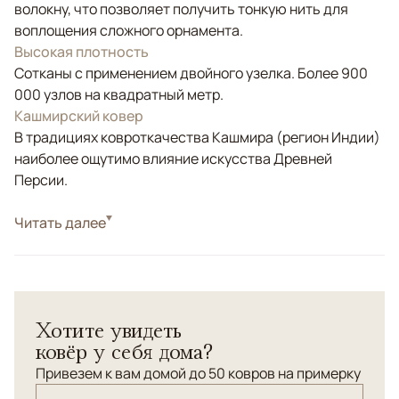
волокну, что позволяет получить тонкую нить для
воплощения сложного орнамента.
Высокая плотность
Сотканы с применением двойного узелка. Более 900
000 узлов на квадратный метр.
Кашмирский ковер
В традициях ковроткачества Кашмира (регион Индии)
наиболее ощутимо влияние искусства Древней
Персии.
Стиль
Читать далее
Классические
Цвета
Синий, Черный/Темносиний
Узоры
Растительный
Шелковые парные ковры ручной работы. Старинный
Хотите увидеть
персидский сюжетный орнамент.
ковёр у себя дома?
Привезем к вам домой до 50 ковров на примерку