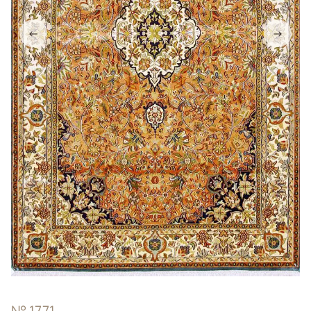
←
→
№ 1771