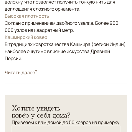
волокну, что позволяет получить тонкую нить для
воплощения сложного орнамента.
Высокая плотность
Соткан с применением двойного узелка. Более 900
000 узлов на квадратный метр.
Кашмирский ковер
В традициях ковроткачества Кашмира (регион Индии)
наиболее ощутимо влияние искусства Древней
Персии.
Стиль
Читать далее
Классические
Цвета
Зеленый, Оливковый
Узоры
Растительный
Кашмирский шелковый ковер
Хотите увидеть
ковёр у себя дома?
Привезем к вам домой до 50 ковров на примерку