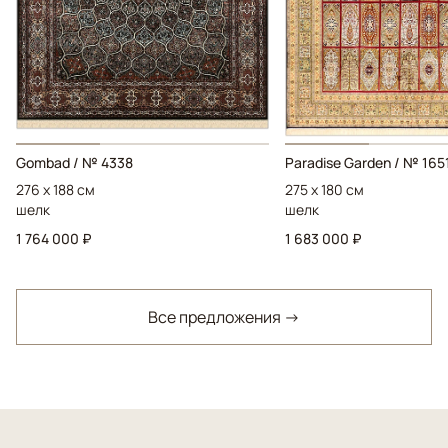
Gombad / № 4338
Paradise Garden / № 165
276 x 188 см
275 x 180 см
шелк
шелк
1 764 000 ₽
1 683 000 ₽
Все предложения →