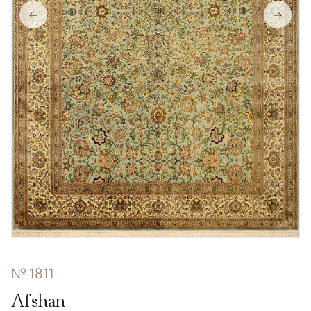
←
→
№ 1811
Afshan