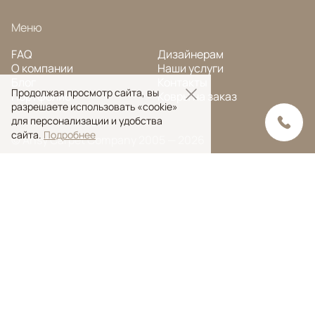
Меню
FAQ
Дизайнерам
О компании
Наши услуги
Блог
Контакты
Продолжая просмотр сайта, вы
Портфолио
Ковры на заказ
разрешаете использовать «cookie»
для персонализации и удобства
сайта.
Подробнее
© Ansy Carpet Company 2005 — 2026
Политика конфиденциальности
Поиск ковра
Поиск