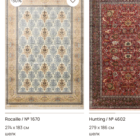
-30%
Rocaille / № 1670
Hunting / № 4602
274 x 183 см
279 x 186 см
шелк
шелк