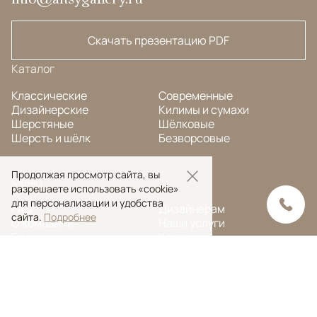
Скачать презентацию PDF
Каталог
Классические
Современные
Дизайнерские
Килимы и сумахи
Шерстяные
Шёлковые
Шерсть и шёлк
Безворсовые
Продолжая просмотр сайта, вы
Меню
разрешаете использовать «cookie»
для персонализации и удобства
FAQ
Дизайнерам
сайта.
Подробнее
О компании
Наши услуги
Блог
Контакты
Портфолио
Ковры на заказ
© Ansy Carpet Company 2005 — 2026