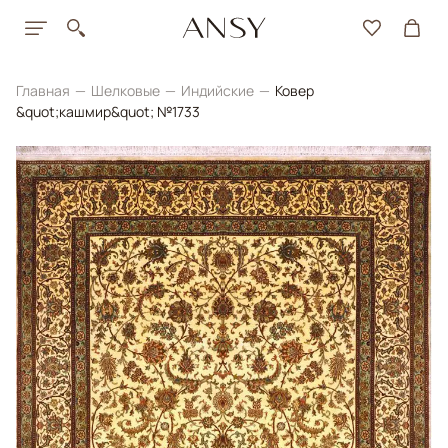
Главная
Шелковые
Индийские
Ковер
&quot;кашмир&quot; №1733