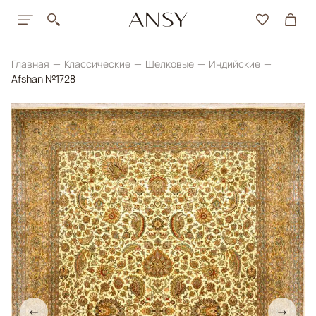
Главная
Классические
Шелковые
Индийские
Afshan №1728
←
→