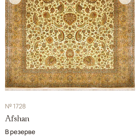
№ 1728
Afshan
В резерве