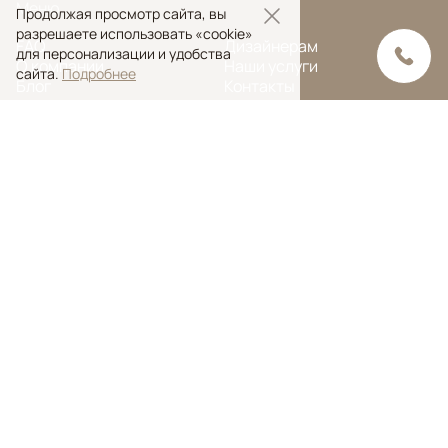
Меню
Продолжая просмотр сайта, вы
разрешаете использовать «cookie»
FAQ
Дизайнерам
для персонализации и удобства
О компании
Наши услуги
сайта.
Подробнее
Блог
Контакты
Портфолио
Ковры на заказ
© Ansy Carpet Company 2005 — 2026
Политика конфиденциальности
Поиск ковра
Поиск