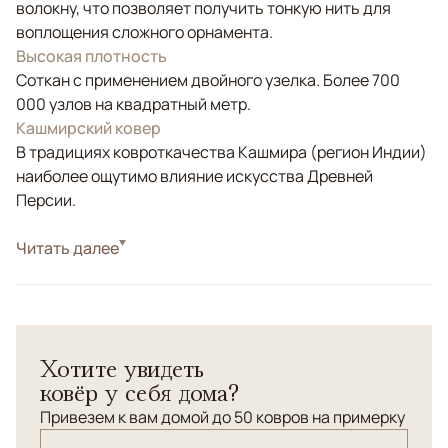
волокну, что позволяет получить тонкую нить для
воплощения сложного орнамента.
Высокая плотность
Соткан с применением двойного узелка. Более 700
000 узлов на квадратный метр.
Кашмирский ковер
В традициях ковроткачества Кашмира (регион Индии)
наиболее ощутимо влияние искусства Древней
Персии.
Стиль
Читать далее
Классические
Классический персидский орнамент "Афшан"
выполнен в светлой тональности. Натуральный
премиум шелк. Основа (уток) - хлопок.
Хотите увидеть
ковёр у себя дома?
Привезем к вам домой до 50 ковров на примерку