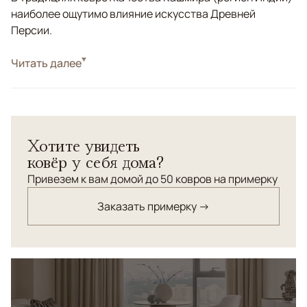
наиболее ощутимо влияние искусства Древней
Персии.
Стиль
Читать далее
Классические
Цвета
Белый/Сливочный, Бежевый
Узоры
Растительный
Традиционный персидский орнамент "Афшан" соткан
Хотите увидеть
из шелка высшей категории на хлопковой уточной
ковёр у себя дома?
основе.
Привезем к вам домой до 50 ковров на примерку
Заказать примерку →