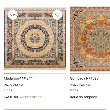
-30%
Medallion / № 2441
Gombad / № 1590
247 x 241 см
254 x 245 см
шелк
шелк
1 458 000 ₽
2 083 000 ₽
цена по запросу