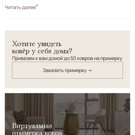
Стиль
Читать далее
Классические
Цвета
Синий, Черный/Темносиний
Узоры
Растительный
Круглый шелковый ковер с классическим персидским
Хотите увидеть
орнаментом. Уточная основа из хлопка.
ковёр у себя дома?
Привезем к вам домой до 50 ковров на примерку
Заказать примерку →
Виртуальная
примерка ковра