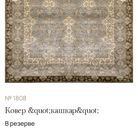
№ 1808
Ковер &quot;кашкар&quot;
В резерве