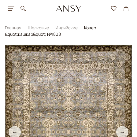
Главная
Шелковые
Индийские
Ковер
&quot;кашкар&quot; №1808
←
→