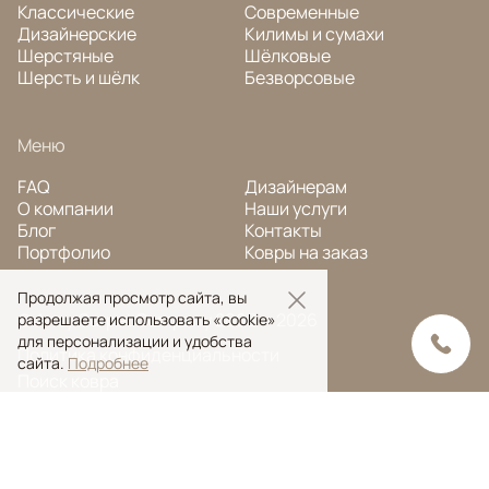
Классические
Современные
Дизайнерские
Килимы и сумахи
Шерстяные
Шёлковые
Шерсть и шёлк
Безворсовые
Меню
FAQ
Дизайнерам
О компании
Наши услуги
Блог
Контакты
Портфолио
Ковры на заказ
Продолжая просмотр сайта, вы
© Ansy Carpet Company 2005 — 2026
разрешаете использовать «cookie»
для персонализации и удобства
Политика конфиденциальности
сайта.
Подробнее
Поиск ковра
Поиск