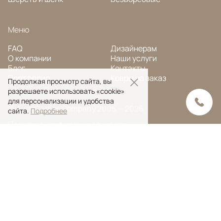
Меню
FAQ
Дизайнерам
О компании
Наши услуги
Блог
Контакты
Портфолио
Ковры на заказ
Продолжая просмотр сайта, вы
разрешаете использовать «cookie»
для персонализации и удобства
© Ansy Carpet Company 2005 — 2026
сайта.
Подробнее
Политика конфиденциальности
Поиск ковра
Поиск