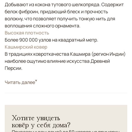
Добывают из кокона тутового шелкопряда. Содержит
белок фиброин, придающий блеск и прочность
волокну, что позволяет получить тонкую нить для
воплощения сложного орнамента.
Высокая плотность
Более 900 000 узлов на квадратный метр.
Кашмирский ковер
В традициях ковроткачества Кашмира (регион Индии)
наиболее ощутимо влияние искусства Древней
Персии.
Стиль
Читать далее
Классические
Цвета
Коричневый/Терракотовый
Узоры
Растительный, Геометрический
Шелковый ковер ручной работы класса премиум.
Хотите увидеть
Персидский орнамент "Хешти".
ковёр у себя дома?