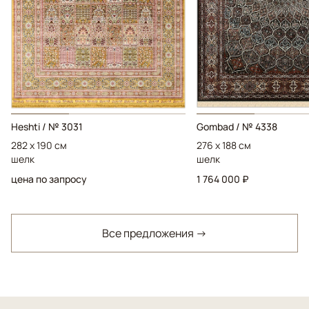
Heshti / № 3031
Gombad / № 4338
282 x 190 см
276 x 188 см
шелк
шелк
цена по запросу
1 764 000 ₽
Все предложения →