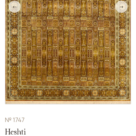
←
→
№ 1747
Heshti