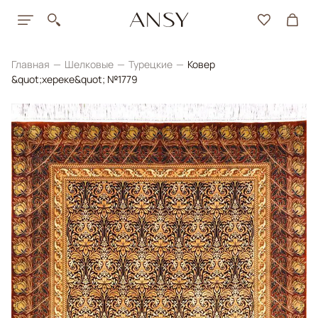
Главная
Шелковые
Турецкие
Ковер
&quot;хереке&quot; №1779