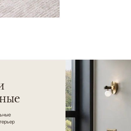
и
нные
льные
терьер