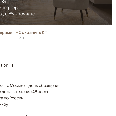
ра
 интерьера
р у себя в комнате
оврами
Сохранить КП
PDF
лата
а по Москве в день обращения
с дома в течение 48 часов
а по России
миру