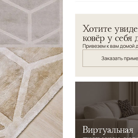
Орнамент ковра Grid - это
геометрического узора до
Хотите увиде
ковёр у себя 
Привезем к вам домой д
Заказать прим
Виртуальная