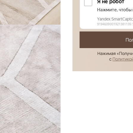
По
Нажимая «Получи
с
Политико