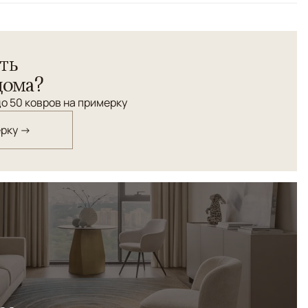
 упорядоченность и гармония форм. Элементы этого
ставляют эстетическое удовольствие и радуют глаз.
ть
дома?
о 50 ковров на примерку
ерку →