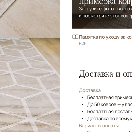
примерка ков
Загрузите фото своего
и посмотрите этот ковё
Памятка по уходу за к
PDF
Доставка и оп
Доставка
Бесплатная примерк
До 50 ковров — у ва
Бесплатная доставк
Доставка по всему 
Варианты оплаты