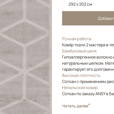
292 x 202 см
Добавит
Ручная работа
Ковёр ткали 2 мастера в т
Бамбуковый шелк
Гипоаллергенное волокно и
натуральным шелком. Мате
гарантирует его долговечн
Высокая плотность
Соткан с применением двой
Непальский ковер
Соткан по заказу ANSY в Б
Стиль
Читать далее
Современные