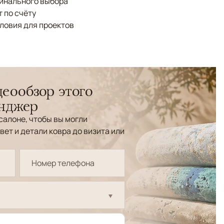
финального выбора
 по счёту
ловия для проектов
еообзор этого
енджер
салоне, чтобы вы могли
вет и детали ковра до визита или