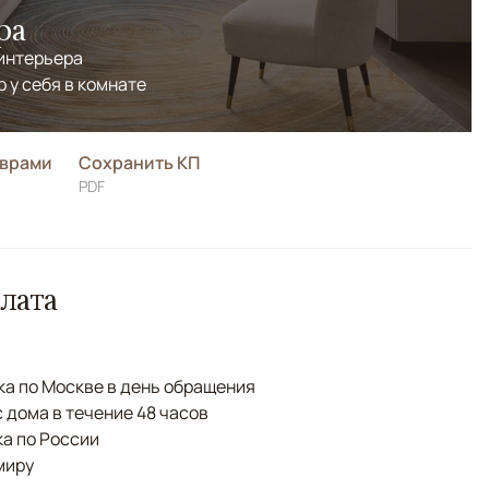
ра
 интерьера
р у себя в комнате
оврами
Сохранить КП
PDF
лата
а по Москве в день обращения
с дома в течение 48 часов
а по России
миру