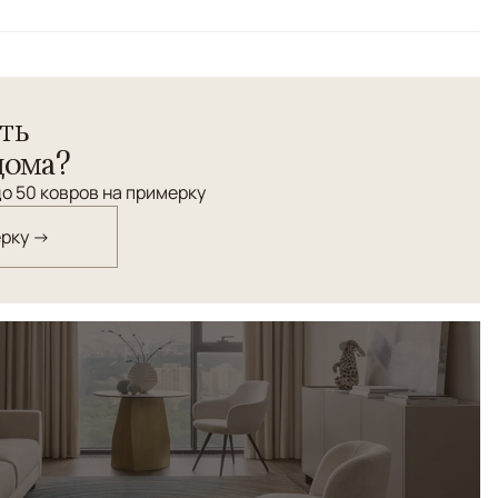
я классического персидского орнамента "Гомбад".
категории.
ть
дома?
о 50 ковров на примерку
ерку →