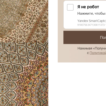
По
Нажимая «Получи
с
Политико