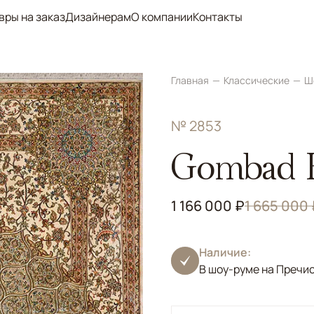
вры на заказ
Дизайнерам
О компании
Контакты
Главная
Классические
Ш
№ 2853
Gombad 
1 166 000 ₽
1 665 000
Наличие:
В шоу-руме на Пречи