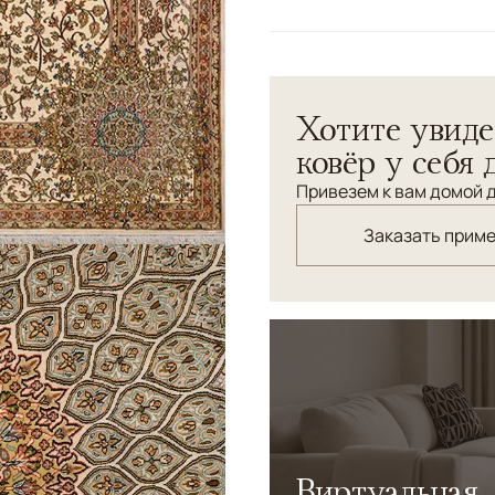
Cовременная интерпретаци
Натуральный шелк высшей 
Хотите увиде
ковёр у себя 
Привезем к вам домой д
Заказать прим
Виртуальная