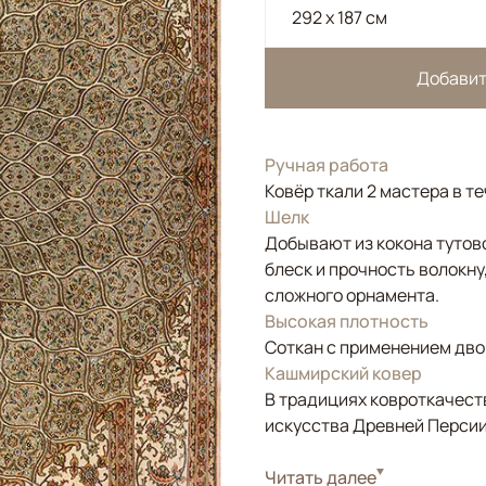
292 x 187 см
Добавит
Ручная работа
Ковёр ткали 2 мастера в т
Шелк
Добывают из кокона тутов
блеск и прочность волокну
сложного орнамента.
Высокая плотность
Соткан с применением двой
Кашмирский ковер
В традициях ковроткачест
искусства Древней Персии
Стиль
Читать далее
Классические