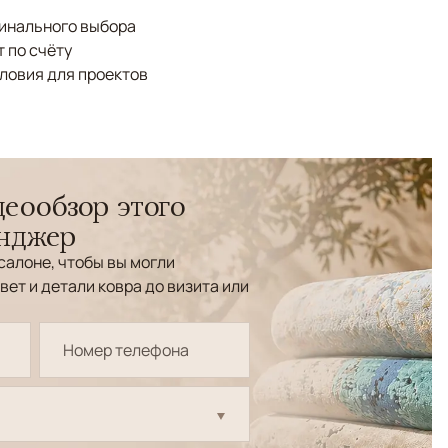
финального выбора
 по счёту
ловия для проектов
еообзор этого
енджер
салоне, чтобы вы могли
вет и детали ковра до визита или