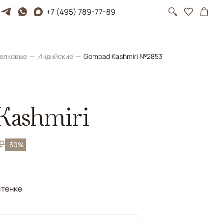
+7 (495) 789-77-89
елковые
Индийские
Gombad Kashmiri №2853
Kashmiri
 ₽
-30%
стенке