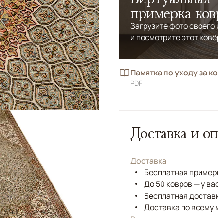
примерка ков
Загрузите фото своего
и посмотрите этот ковё
Памятка по уходу за к
PDF
Доставка и оп
Доставка
Бесплатная примерк
До 50 ковров — у ва
Бесплатная доставк
Доставка по всему 