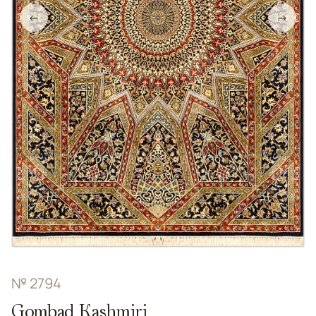
←
→
№ 2794
Gombad Kashmiri