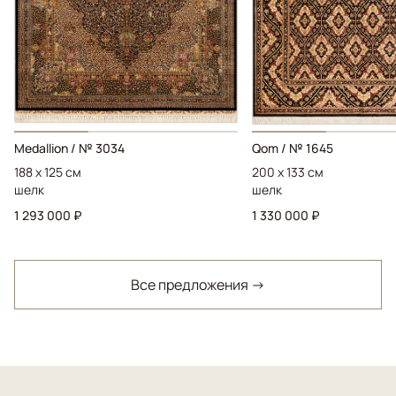
Medallion / № 3034
Qom / № 1645
188 x 125 см
200 x 133 см
шелк
шелк
1 293 000 ₽
1 330 000 ₽
Все предложения →