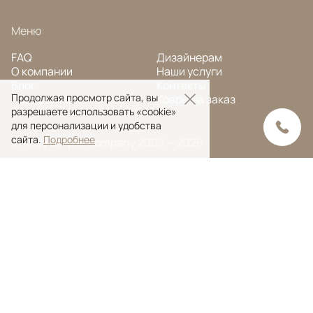
Меню
FAQ
Дизайнерам
О компании
Наши услуги
Блог
Контакты
Продолжая просмотр сайта, вы
Портфолио
Ковры на заказ
разрешаете использовать «cookie»
для персонализации и удобства
сайта.
Подробнее
© Ansy Carpet Company 2005 — 2026
Политика конфиденциальности
Поиск ковра
Поиск