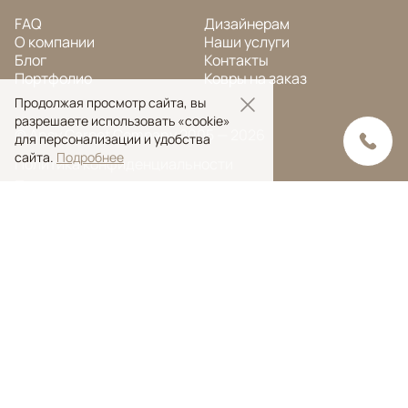
FAQ
Дизайнерам
О компании
Наши услуги
Блог
Контакты
Портфолио
Ковры на заказ
Продолжая просмотр сайта, вы
разрешаете использовать «cookie»
© Ansy Carpet Company 2005 — 2026
для персонализации и удобства
сайта.
Подробнее
Политика конфиденциальности
Поиск ковра
Поиск