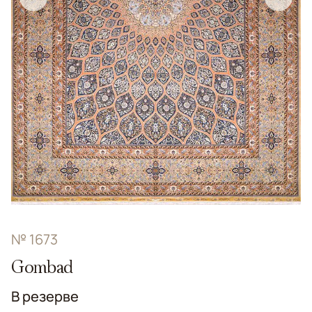
№ 1673
Gombad
В резерве