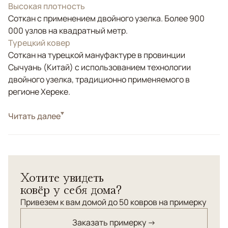
Высокая плотность
Соткан с применением двойного узелка. Более 900
000 узлов на квадратный метр.
Турецкий ковер
Соткан на турецкой мануфактуре в провинции
Сычуань (Китай) с использованием технологии
двойного узелка, традиционно применяемого в
регионе Хереке.
Стиль
Читать далее
Классические
Шелковый ковер с персидским орнаментом "Гомбад".
Оригинальное цветовое решение.
Хотите увидеть
ковёр у себя дома?
Привезем к вам домой до 50 ковров на примерку
Заказать примерку →