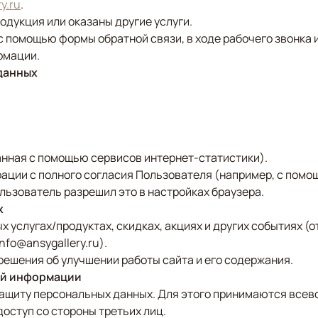
ry.ru
.
одукция или оказаны другие услуги.
 помощью формы обратной связи, в ходе рабочего звонка 
рмации.
данных
анная с помощью сервисов интернет-статистики).
ации с полного согласия Пользователя (например, с помо
льзователь разрешил это в настройках браузера.
х
 услугах/продуктах, скидках, акциях и других событиях (
fo@ansygallery.ru).
ешения об улучшении работы сайта и его содержания.
ной информации
ащиту персональных данных. Для этого принимаются всев
оступ со стороны третьих лиц.