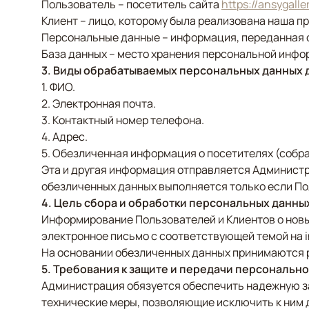
Пользователь – посетитель сайта
https://ansygalle
Клиент – лицо, которому была реализована наша пр
Персональные данные – информация, переданная с
База данных – место хранения персональной инфо
3. Виды обрабатываемых персональных данных 
1. ФИО.
2. Электронная почта.
3. Контактный номер телефона.
4. Адрес.
5. Обезличенная информация о посетителях (собр
Эта и другая информация отправляется Администр
обезличенных данных выполняется только если По
4. Цель сбора и обработки персональных данны
Информирование Пользователей и Клиентов о новых
электронное письмо с соответствующей темой на in
На основании обезличенных данных принимаются р
5. Требования к защите и передачи персональ
Администрация обязуется обеспечить надежную з
технические меры, позволяющие исключить к ним д