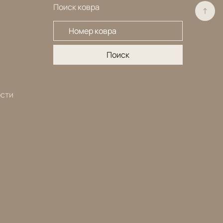
Поиск ковра
→
Поиск
ости