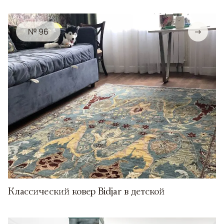
№ 96
→
Классический ковер Bidjar в детской