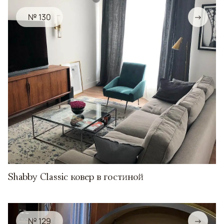
№ 130
→
Shabby Classic ковер в гостиной
№ 129
→