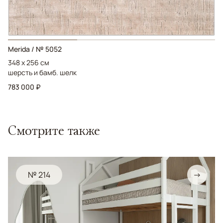
Merida / № 5052
348 x 256 см
шерсть и бамб. шелк
783 000 ₽
Смотрите также
№ 214
→