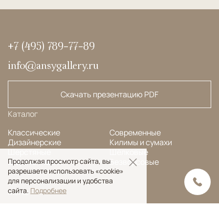
+7 (495) 789-77-89
info@ansygallery.ru
Скачать презентацию PDF
Каталог
Классические
Современные
Дизайнерские
Килимы и сумахи
Шерстяные
Шёлковые
Шерсть и шёлк
Безворсовые
Продолжая просмотр сайта, вы
разрешаете использовать «cookie»
для персонализации и удобства
сайта.
Подробнее
Меню
FAQ
Дизайнерам