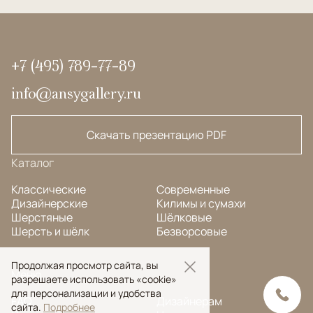
+7 (495) 789-77-89
info@ansygallery.ru
Скачать презентацию PDF
Каталог
Классические
Современные
Дизайнерские
Килимы и сумахи
Шерстяные
Шёлковые
Шерсть и шёлк
Безворсовые
Продолжая просмотр сайта, вы
Меню
разрешаете использовать «cookie»
для персонализации и удобства
FAQ
Дизайнерам
сайта.
Подробнее