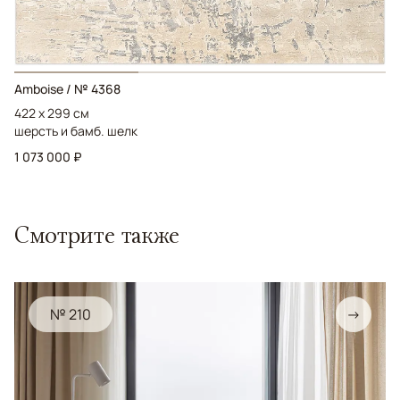
Amboise / № 4368
422 x 299 см
шерсть и бамб. шелк
1 073 000 ₽
Смотрите также
№ 210
→