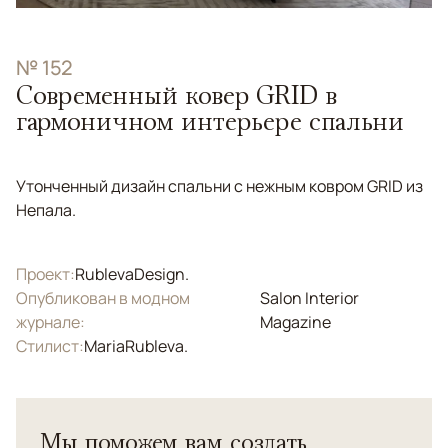
№ 152
Современный ковер GRID в
гармоничном интерьере спальни
Утонченный дизайн спальни с нежным ковром GRID из
Непала.
Проект:
RublevaDesign.
Опубликован в модном
Salon Interior
журнале:
Magazine
Стилист:
MariaRubleva.
Мы поможем вам создать