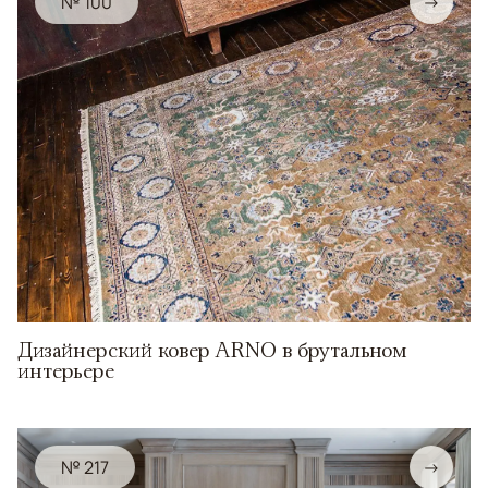
№ 100
→
Дизайнерский ковер ARNO в брутальном
интерьере
№ 217
→