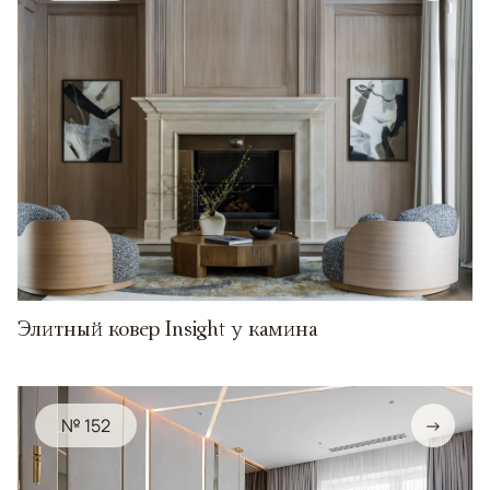
Элитный ковер Insight у камина
№ 152
→