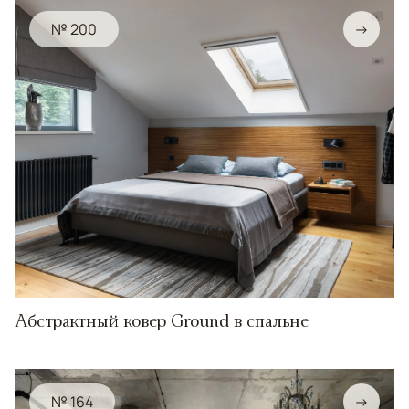
№ 200
→
Абстрактный ковер Ground в спальне
№ 164
→