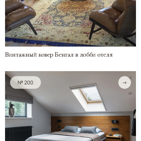
Винтажный ковер Бенгал в лобби отеля
№ 200
→